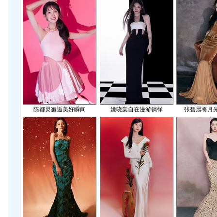
陈都灵邂逅美好瞬间
姚晓棠自在漫游徜徉
张碧晨将月