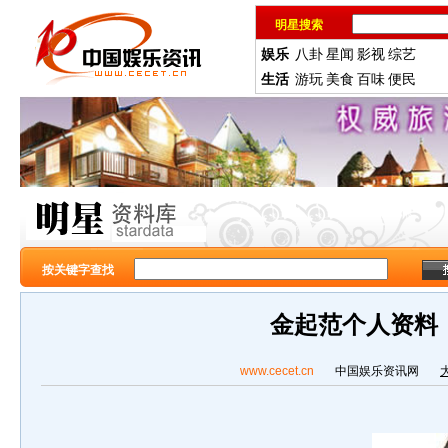
明星搜索
娱乐
八卦
星闻
影视
综艺
生活
游玩
美食
百味
便民
按关键字查找
金起范个人资料
www.cecet.cn
中国娱乐资讯网