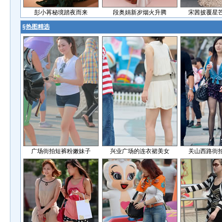
彭小苒秘境踏夜而来
段奥娟新岁烟火升腾
宋茜披覆星
§
热图精选
广场街拍短裤粉嫩妹子
兴业广场的连衣裙美女
关山西路街