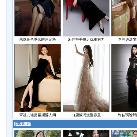
朱珠暮色垂落瞬息定格
宋佳举手投足优雅魅力
李兰迪迸发
宋祖儿轻提裙摆醉人间
白鹿倾泻漫漫春意
许佳琪诠释
§
热图精选