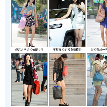
师范大学抓拍长腿女生
车展抓拍的紧身裙模特
街拍薄纱外