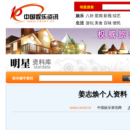
明星搜索
娱乐
八卦
星闻
影视
综艺
生活
游玩
美食
百味
便民
按关键字查找
姜志焕个人资料
www.cecet.cn
中国娱乐资讯网