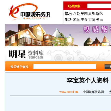
明星搜索
娱乐
八卦
星闻
影视
综艺
生活
游玩
美食
百味
便民
按关键字查找
李宝英个人资料
www.cecet.cn
中国娱乐资讯网