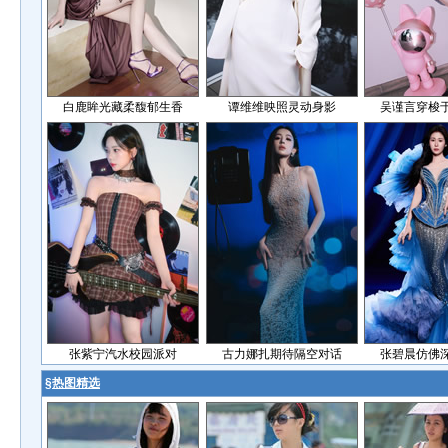
白鹿眸光藏柔馥郁生香
谭维维映照灵动身影
吴谨言穿梭
张紫宁汽水校园派对
古力娜扎期待隔空对话
张碧晨仿佛
§
热图精选