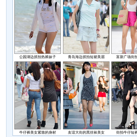
公园湖边抓拍热裤妹子
青岛海边抓拍短裙美眉
富新广场街
牛仔裤美女紧致的身材
友谊大街的黑丝袜美女
街拍牛仔短