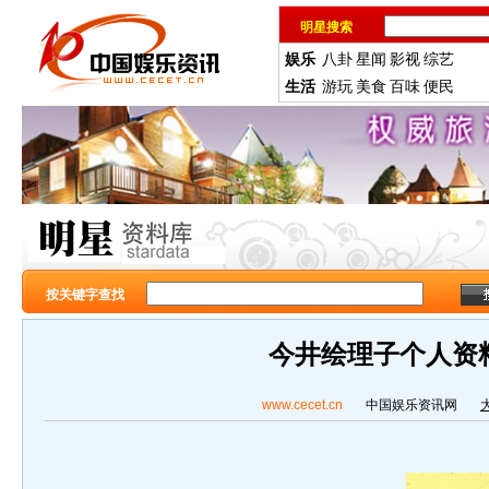
明星搜索
娱乐
八卦
星闻
影视
综艺
生活
游玩
美食
百味
便民
按关键字查找
今井绘理子个人资
www.cecet.cn
中国娱乐资讯网