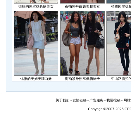
街拍的黑丝袜长腿美女
夜拍热裤白嫩美腿美女
植物园里抓
优雅的美妇美腿白嫩
街拍紧身热裤低胸妹子
中山路街拍
关于我们
-
友情链接
-
广告服务
-
我要投稿
-
网站
Copyright©2007-2026 CE