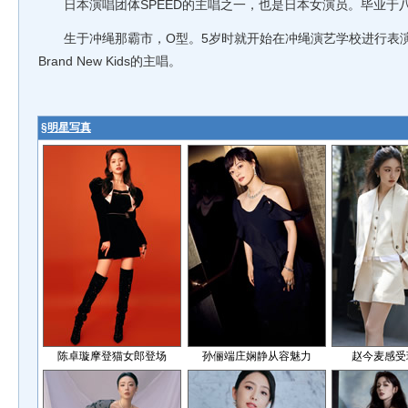
日本演唱团体SPEED的主唱之一，也是日本女演员。毕业于
生于冲绳那霸市，O型。5岁时就开始在冲绳演艺学校进行表演
Brand New Kids的主唱。
§
明星写真
陈卓璇摩登猫女郎登场
孙俪端庄娴静从容魅力
赵今麦感受