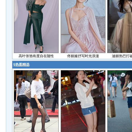
高叶张弛有度自在随性
佟丽娅抒写时光浪漫
迪丽热巴打
§
热图精选