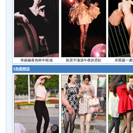
佟丽娅夜色眸中暗涌
陈昊宇漫游午夜的霓虹
宋茜裁一袭
§
热图精选