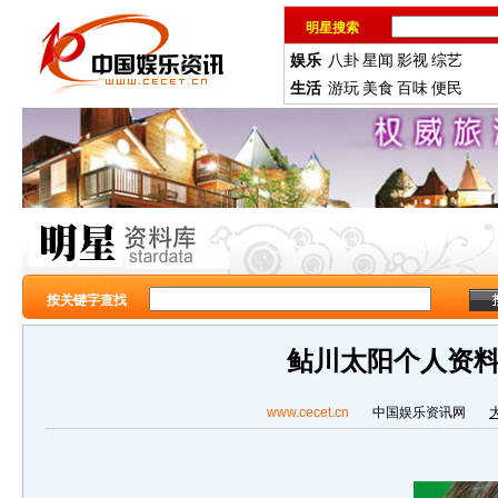
明星搜索
娱乐
八卦
星闻
影视
综艺
生活
游玩
美食
百味
便民
按关键字查找
鲇川太阳个人资
www.cecet.cn
中国娱乐资讯网