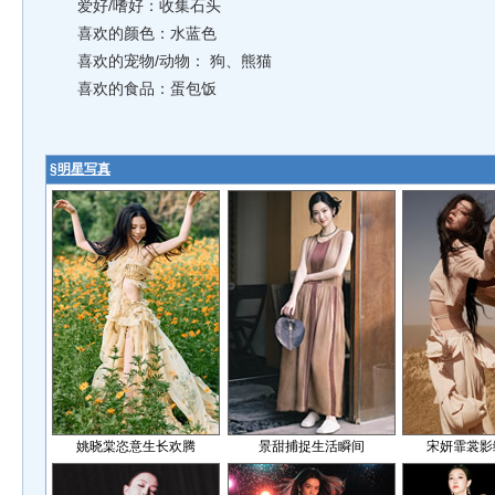
爱好/嗜好：收集石头
喜欢的颜色：水蓝色
喜欢的宠物/动物： 狗、熊猫
喜欢的食品：蛋包饭
§
明星写真
姚晓棠恣意生长欢腾
景甜捕捉生活瞬间
宋妍霏裳影