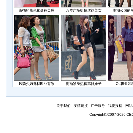
街拍的黑色紧身裤美眉
万华广场街拍丝袜美女
南湖公园的
风韵少妇身材凹凸有致
街拍紧身热裤高挑妹子
OL职业装
关于我们
-
友情链接
-
广告服务
-
我要投稿
-
网站
Copyright©2007-2026 CE