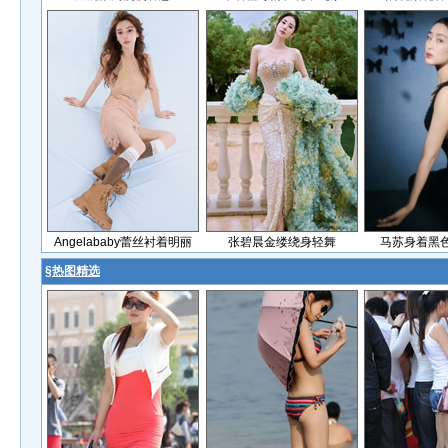
Angelababy蕾丝衬着明丽
张碧晨金缕绕身轻舞
马苏身着黑
§
热图精选