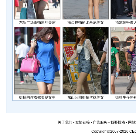
东新广场街拍黑丝美眉
海边抓拍的比基尼美女
清凉装扮傲
街拍的连衣裙美腿女生
东山公园抓拍丝袜美女
街拍牛仔热
关于我们
-
友情链接
-
广告服务
-
我要投稿
-
网站
Copyright©2007-2026 CE