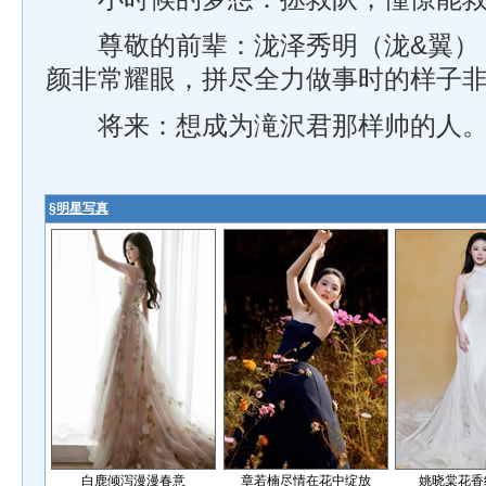
尊敬的前辈：泷泽秀明（泷&翼），原因
颜非常耀眼，拼尽全力做事时的样子
将来：想成为滝沢君那样帅的人
§
明星写真
白鹿倾泻漫漫春意
章若楠尽情在花中绽放
姚晓棠花香