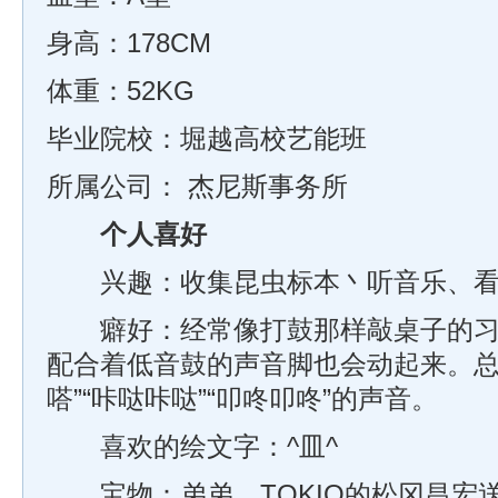
身高：178CM
体重：52KG
毕业院校：堀越高校艺能班
所属公司：
杰尼斯事务所
个人喜好
兴趣：收集昆虫标本丶听音乐、看
癖好：经常像打鼓那样敲桌子的习
配合着低音鼓的声音脚也会动起来。总
嗒”“咔哒咔哒”“叩咚叩咚”的声音。
喜欢的绘文字：^皿^
宝物：弟弟，TOKIO的松冈昌宏