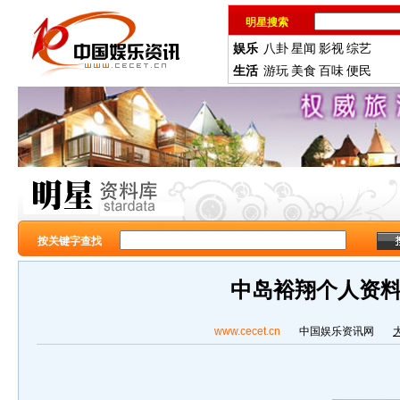
明星搜索
娱乐
八卦
星闻
影视
综艺
生活
游玩
美食
百味
便民
按关键字查找
中岛裕翔个人资
www.cecet.cn
中国娱乐资讯网