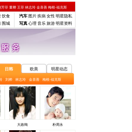
刘芳菲
董卿
王菲
林志玲
金喜善
梅根-福克斯
健
饮食
汽车
图片
疾病
女性
明星隐私
情
围城
写真
心理
音乐
旅游
明星资料
日韩
欧美
明星动态
玲
刘桦
林志玲
金喜善
梅根-福克斯
大政绚
朴周永