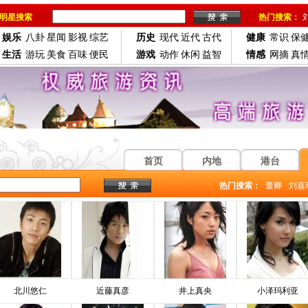
明星搜索
热门搜索：
娱乐
八卦
星闻
影视
综艺
历史
现代
近代
古代
健康
常识
保
生活
游玩
美食
百味
便民
游戏
动作
休闲
益智
情感
网摘
真
首页
内地
港台
热门搜索：
董卿
刘嘉
北川悠仁
近藤真彦
井上真央
小泽玛利亚