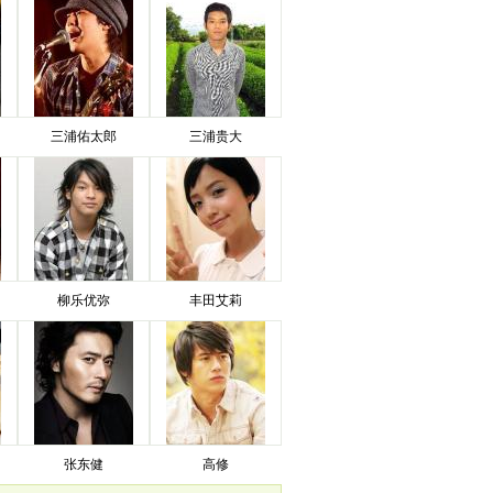
三浦佑太郎
三浦贵大
柳乐优弥
丰田艾莉
张东健
高修