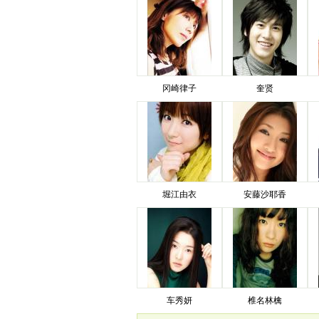
冈崎律子
奎贤
堀江由衣
安藤沙耶香
车秀妍
椎名林檎