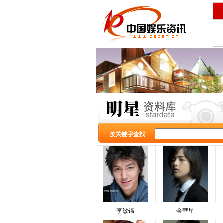
按关键字查找
李敏镐
金彗星