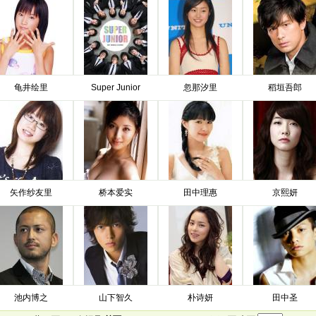
龟井绘里
Super Junior
忽那汐里
稻垣吾郎
矢作纱友里
桥本爱实
田中理惠
京熙妍
池内博之
山下智久
朴诗妍
田中圣