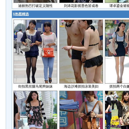
迪丽热巴打破定义随性
刘涛花影摇墨色皆成卷
谭卓鎏金裙
§
热图精选
街拍黑丝腿马尾辫妹妹
海边沙滩抓拍泳装美妇
抓拍两个白