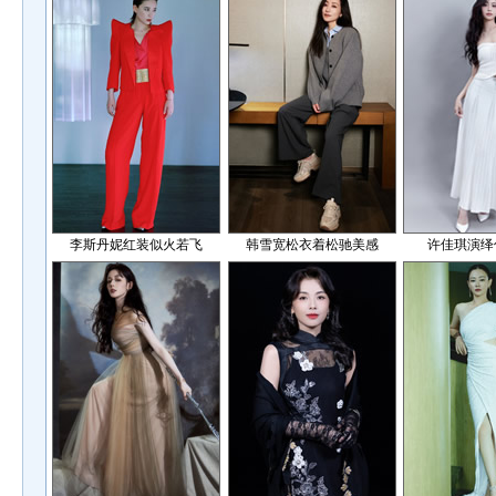
李斯丹妮红装似火若飞
韩雪宽松衣着松驰美感
许佳琪演绎