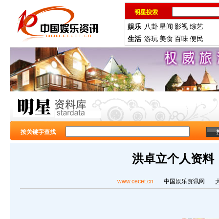
明星搜索
娱乐
八卦
星闻
影视
综艺
生活
游玩
美食
百味
便民
按关键字查找
洪卓立个人资料
www.cecet.cn
中国娱乐资讯网