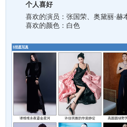
个人喜好
喜欢的演员：张国荣、奥黛丽·赫
喜欢的颜色：白色
§
明星写真
谭维维永夜鎏金星河
许佳琪雅韵华裳静绽
高圆圆绿野