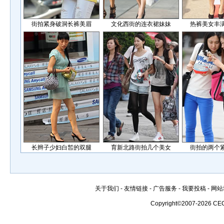
街拍紧身破洞长裤美眉
文化西街的连衣裙妹妹
热裤美女丰
长辫子少妇白皙的双腿
育新北路街拍几个美女
街拍的两个
关于我们
-
友情链接
-
广告服务
-
我要投稿
-
网站
Copyright©2007-2026 CE