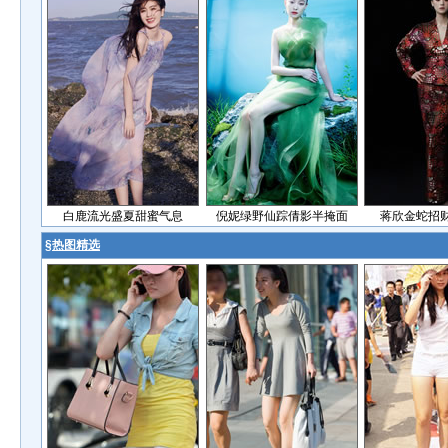
白鹿流光盛夏甜蜜气息
倪妮绿野仙踪倩影半掩面
蒋欣金蛇招
§
热图精选