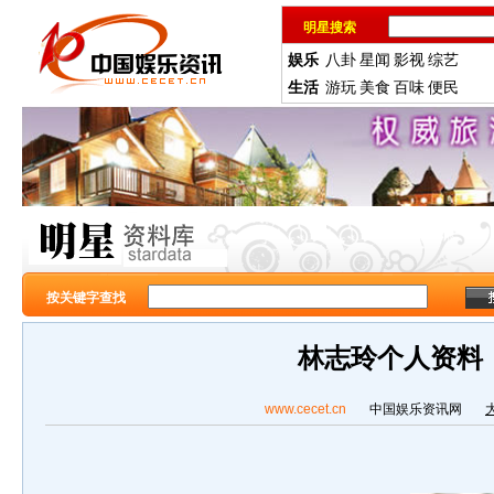
明星搜索
娱乐
八卦
星闻
影视
综艺
生活
游玩
美食
百味
便民
按关键字查找
林志玲个人资料
www.cecet.cn
中国娱乐资讯网