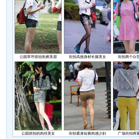
公园草坪抓拍热裤美眉
街拍高挑身材长腿美女
街拍两个白
公园抓拍的肉丝美女
街拍紧身短裤肉感少妇
广场街拍两