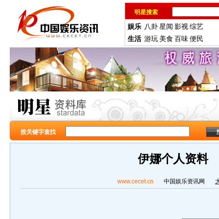
明星搜索
娱乐
八卦
星闻
影视
综艺
生活
游玩
美食
百味
便民
按关键字查找
伊娜个人资料
www.cecet.cn
中国娱乐资讯网