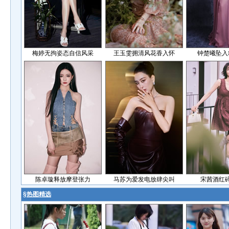
梅婷无拘姿态自信风采
王玉雯拥清风花香入怀
钟楚曦坠入
陈卓璇释放摩登张力
马苏为爱发电放肆尖叫
宋茜酒红
§
热图精选