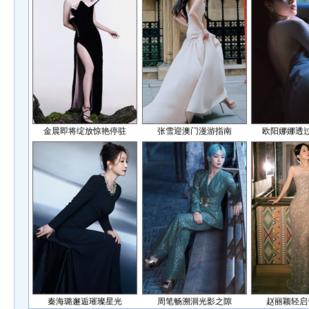
金晨即将绽放惊艳停驻
张雪迎澳门漫游指南
欧阳娜娜透
秦海璐邂逅璀璨星光
周笔畅溯洄光影之隙
赵丽颖轻启