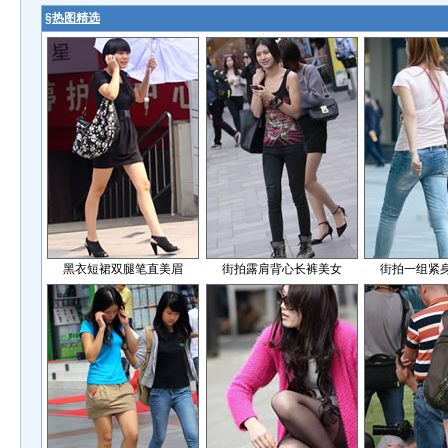
§
热图精选
黑衣短裙双腿笔直美眉
街拍露肩背心长裤美女
街拍一组紧