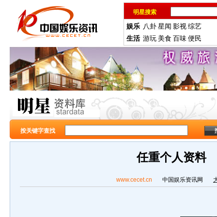
明星搜索
娱乐
八卦
星闻
影视
综艺
生活
游玩
美食
百味
便民
按关键字查找
任重个人资料
www.cecet.cn
中国娱乐资讯网