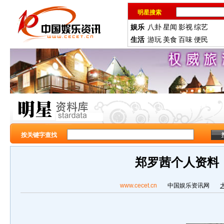
明星搜索
娱乐
八卦
星闻
影视
综艺
生活
游玩
美食
百味
便民
按关键字查找
郑罗茜个人资料
www.cecet.cn
中国娱乐资讯网