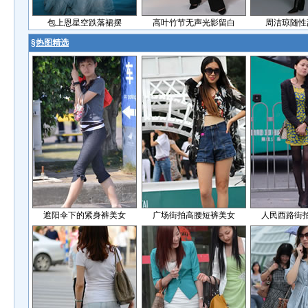
包上恩星空跌落裙摆
高叶竹节无声光影留白
周洁琼随性
§
热图精选
遮阳伞下的紧身裤美女
广场街拍高腰短裤美女
人民西路街