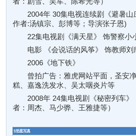
者：剧雪、吴军、陈希光等）
2004年 30集电视连续剧《避暑山
作者:汤镇宗、彭博等；导演张子恩)
22集电视剧《满天星》 饰警察小小 
电影 《会说话的风筝》 饰教师刘欣
2006《地下铁》
曾拍广告：雅虎网站平面，圣安净
糕、嘉逸洗发水、吴太咽炎片等
2008年 24集电视剧《秘密列车
者：周杰、马少骅、王雅捷等）
§
明星写真