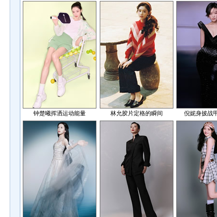
钟楚曦挥洒运动能量
林允胶片定格的瞬间
倪妮身披战