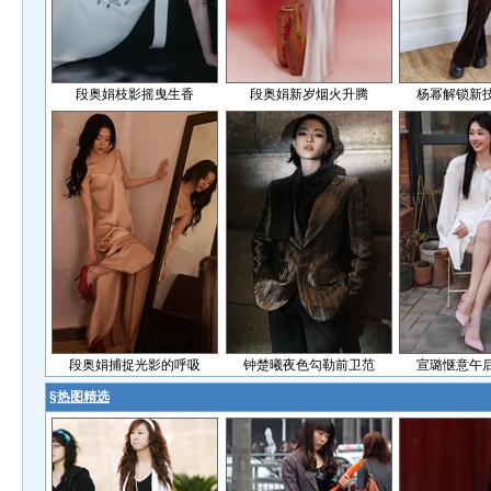
段奥娟枝影摇曳生香
段奥娟新岁烟火升腾
杨幂解锁新
段奥娟捕捉光影的呼吸
钟楚曦夜色勾勒前卫范
宣璐惬意午
§
热图精选