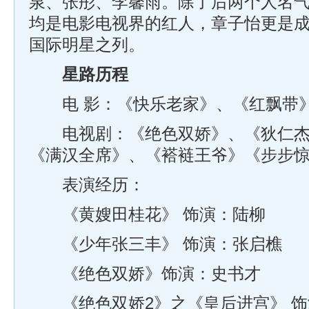
泉、张彤、李馨雨。除了后两个人名
均是电影电视界的红人，章子怡更是
国际明星之列。
星路历程
电 影：《快乐老家》、《红飘带
电视剧：《绝色双娇》、《狄仁杰
《满汉全席》、《褡裢王爷》《步步
表演经历：
《黄嫂田桂花》 饰演：陆柳
《少年张三丰》 饰演：张启樵
《绝色双娇》饰演：史书才
《绝色双娇2》之《皇后进宫》 饰