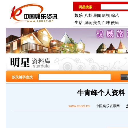
明星搜索
娱乐
八卦
星闻
影视
综艺
生活
游玩
美食
百味
便民
按关键字查找
牛青峰个人资料
www.cecet.cn
中国娱乐资讯网