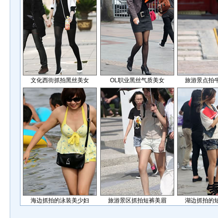
文化西街抓拍黑丝美女
OL职业黑丝气质美女
旅游景点拍
海边抓拍的泳装美少妇
旅游景区抓拍短裤美眉
湖边抓拍的