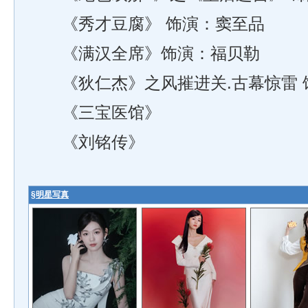
《秀才豆腐》 饰演：窦至品
《满汉全席》饰演：福贝勒
《狄仁杰》之风摧进关.古幕惊雷 
《三宝医馆》
《刘铭传》
§
明星写真