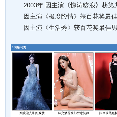
2003年 因主演《惊涛骇浪》获第
因主演《极度险情》获百花奖最佳
因主演《生活秀》获百花奖最佳男
§
明星写真
姚晓棠光影间朦胧
林允繁花馥郁惬意沉静
陈卓璇黑色