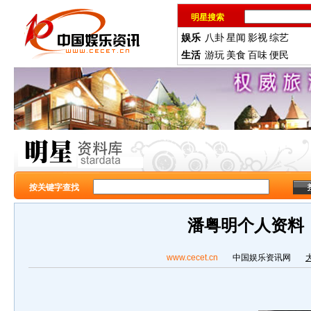
明星搜索
娱乐
八卦
星闻
影视
综艺
生活
游玩
美食
百味
便民
按关键字查找
潘粤明个人资料
www.cecet.cn
中国娱乐资讯网