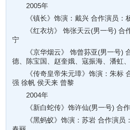
2005年
《镇长》饰演：戴兴 合作演员：杨
《红衣坊》 饰张天云(男一号) 合
宁
《京华烟云》 饰曾荪亚(男一号) 
德、陈宝国、赵奎娥、寇振海、潘虹
《传奇皇帝朱元璋》饰演：朱标 合
强 徐帆 侯天来 曾黎
2004年
《新白蛇传》饰许仙(男一号) 合
《黑蚂蚁》饰演：苏岩 合作演员：丁
春丽