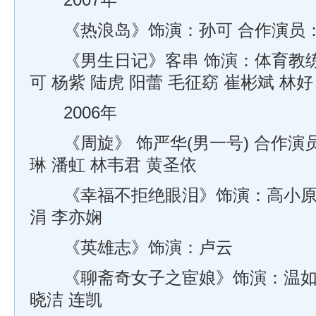
2007年
《热浪岛》饰演：孙可 合作演员：刘
《男生日记》客串 饰演：体育教练
可 杨紫 陆虎 阳蕾 毛征窈 崔彬斌 林好
2006年
《周旋》 饰严华(男一号) 合作演
琳 潘虹 林韦君 黄圣依
《幸福不拒绝眼泪》饰演：高小原 
涓 李亦娴
《英雄志》饰演：卢云
《聊斋奇女子之宦娘》饰演：温如春
晓洁 连凯