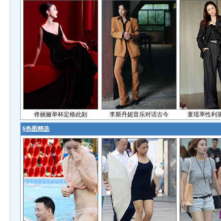
佟丽娅举杯定格此刻
李斯丹妮音乐对话古今
童瑶率性利
§
热图精选