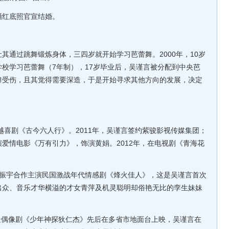
晒红底照官宣结婚。
通过跳舞锻炼身体，三四岁就开始学习芭蕾舞。2000年，10岁
校学习芭蕾舞（7年制），17岁毕业后，吴谨言被分配到中央芭
舞受伤，且其觉得需要深造，于是开始寻求其他方向的发展，决定
喜剧《古今六人行》。2011年，吴谨言签约紫骏影视传媒集团；
爱情电影《万有引力》，饰演黄娟。2012年，在电视剧《青海花
乔振宇合作主演民国激战年代情感剧《烽火佳人》，这是吴谨言首次
出众、音乐才华横溢的才女青萍及机灵聪明却俗艳无比的孪生妹妹
疑偶像剧《少年神探狄仁杰》先后在多省市地面台上映，吴谨言在