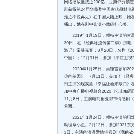
网络播放量接近200亿，豆瓣评分锁
剧获得第24届华鼎奖中国古代题材电
走之不说再见》在中国大陆上映，她在
播出，她在剧中饰演小裁缝杜心美。
2019年1月19日，领衔主演的古
30日，在《经典咏流传第二季》演唱
游记》常驻嘉宾；8月20日，名列《2
中国》；12月31日，参加《浙江卫视
2020年1月25日，吴谨言参加2
你的基因》；7月11日，参加了《经
衔主演的现实剧《幸福还会来敲门》在
加中央广播电视总台2020《江山如
11月8日，主演电商创业都市情感剧
希西。
2021年1月24日，领衔主演的职
助理章小鱼。2月12日，参加2021
3日，主演的浪漫爱情轻喜剧《我的砍