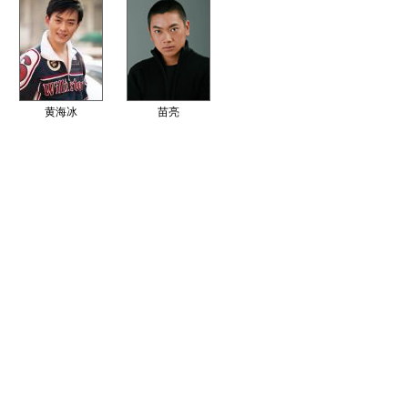
黄海冰
苗亮