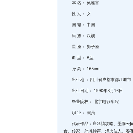
本 名： 吴谨言
性 别： 女
国 籍： 中国
民 族： 汉族
星 座： 狮子座
血 型： B型
身 高： 165cm
出生地 ：四川省成都市都江堰市
出生日期： 1990年8月16日
毕业院校： 北京电影学院
职 业： 演员
代表作品：唐延禧攻略、墨雨云间
食、传家、外滩钟声、烽火佳人、春