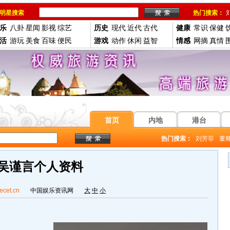
明星搜索
热门搜索：
乐
八卦
星闻
影视
综艺
历史
现代
近代
古代
健康
常识
保健
活
游玩
美食
百味
便民
游戏
动作
休闲
益智
情感
网摘
真情
首页
内地
港台
热门搜索：
刘芳菲
董
吴谨言个人资料
ecet.cn
中国娱乐资讯网
大
中
小