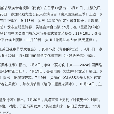
演的古装美食电视剧《尚食》在芒果TV播出；5月19日，主演的民
20日，参加的励志成长音乐竞演节目《乘风破浪第三季》上线；6
节目中弹琴；9月13日，参与《星星的约定》超前聚会，并教黄小
文艺》发布全明星阵容，吴谨言舞台出演；9月，在《星星的约定》
第14届中国金鹰电视艺术节开幕式暨文艺晚会；11月18日，参演
平台线上演播；11月29日，参加《微博世界大会·微光盛典》。
年江苏卫视春节联欢晚会》，表演小品《青春的约定》。4月3日，参
》；5月20日，特别出演的非遗文化都市剧《正好遇见你》播出。
风华往事》播出。2月3日，参加《同心向未来——2024中国网络
风起时正当归》。4月19日，参演电影《抗战中的文艺》播出。6
》播出，饰演薛芳菲。7月9日，参加的《GLASS杰作大赏》官宣
4青春芒果夜》，并表演节目《给你一瓶魔法药水》。10月14日，主
堂旅行团》播出。7月30日，吴谨言登上男刊《时装男士》封面，
热搜。对此，于正高调发声，“吴谨言归来，依旧是大女主。”12月
起》开机。