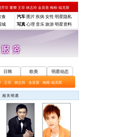
刘芳菲
董卿
王菲
林志玲
金喜善
梅根-福克斯
饮食
汽车
图片
疾病
女性
明星隐私
围城
写真
心理
音乐
旅游
明星资料
日韩
欧美
明星动态
卿
王菲
林志玲
金喜善
梅根-福克斯
相关明星