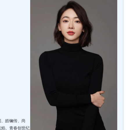
、皓镧传、尚
花焰、青春创世纪