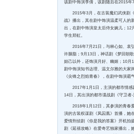
该剧中饰演李倩，该剧随后在2015年
2015年3月，在古装魔幻武侠剧《
战》播出，其在剧中饰演温柔可人的新
出，在剧中饰演皇太后侍女婉儿；12
学生郑虹。
2016年7月21日，与林心如、袁
许胭脂；9月13日，神话剧《梦回朝
妲己以外，还饰演月好、幽姬；10月
剧中饰演知书达理、温文尔雅的大家闺
《尖锋之烈焰青春》，在剧中饰演霸
2017年1月1日，主演的都市情感
14日，其出演的都市谍战剧《守卫者
2018年1月12日，其参演的青春
演的古装权谋剧《凤囚凰》首播，她
爱情刑侦剧《你是我的答案》开机拍摄
剧《延禧攻略》在爱奇艺独家播出，