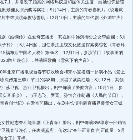
定在7.1，并引发了颇高的网络热议度和媒体关注度，而她也凭借该
视剧最佳女演员奖等奖项；9月14日，主演的青春喜剧片《说走就
片中饰演跳伞教练雪琪；12月10日，主演的年代剧《外滩钟声》
装剧《皓镧传》在爱奇艺播出，其在剧中饰演御史之女李皓镧；3月
《子衿》；5月4日起，担任浙江卫视文化旅游探索类综艺《青春环
019福布斯中国名人榜》第65名；12月1日，参演节目《故事里的
2020跨年晚会》，并演唱歌曲《雪落下的声音》。
020年北京广播电视台春节联欢晚会和宋小宝搭档一起演小品《爱上
典咏流传第三季》节目的第8期，演唱了紫禁红墙；8月12日，其领
江苏卫视、浙江卫视播出，剧中饰演了警察方言；10月1日，参
画国庆音乐会》，与王志飞、罗晋、孙怡合作朗诵《人民的节日》；
《青春创世纪》在爱奇艺播出，在剧中饰演电商直播界带货女王钱
场女性励志奋斗能量剧《正青春》播出，剧中饰演SW华东一部销售
东方卫视春节晚会，任表演嘉宾，传达出“奋斗正青春”的正能量；9月
价女王》开播。