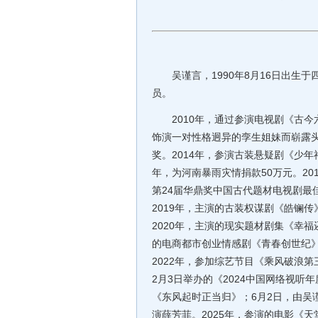
吴谨言，1990年8月16日出生于
员。
2010年，通过参演电视剧《古今六
饰演一对性格迥异的孪生姐妹而崭露头
奖。2014年，参演古装悬疑剧《少年
年，为河南暴雨灾情捐款50万元。2
第24届华鼎奖中国古代题材电视剧最
2019年，主演的古装权谋剧《皓镧传
2020年，主演的现实题材剧集《幸
的电商都市创业情感剧《青春创世纪》
2022年，参加综艺节目《乘风破浪
2月3日举办的《2024中国网络视
《东风起时正当归》；6月2日，由吴
演薛芳菲。2025年，参演的电影《