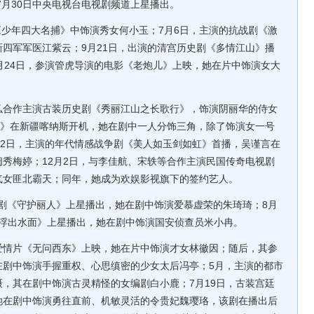
7月30日中央电视台电视剧频道上星播出。
少年四大名捕》中饰演秀女何小玉；7月6日，主演的抗战剧《激
四军军医江紫云；9月21日，出演的清宫历史剧《多情江山》播
月24日，参演管虎导演的电影《老炮儿》上映，她在片中饰演女大
弘合作主演古装历史剧《秀丽江山之长歌行》，饰演阴丽华的侍女
歌》在新疆喀纳斯开机，她在剧中一人分饰三角，除了饰演女一号
12日，主演的年代情感战争剧《美人如玉剑如虹》首播，吴谨言在
秀梅婷；12月2日，与李佳航、宋轶等合作主演民国传奇电视剧
气女匪北霸天；同年，她成为欢娱影视旗下的签约艺人。
剧《守护丽人》上星播出，她在剧中饰演爱慕虚荣的朱琦琦；8月
-浮出水面》上星播出，她在剧中饰演国安侦查员米小冉。
爱情片《无问西东》上映，她在片中饰演才女林徽因；随后，其参
在剧中饰演手握重权、心思缜密的少女太后冯亭；5月，主演的都市
，其在剧中饰演古灵精怪的女编剧白小鹿；7月19日，古装宫廷
她在剧中饰演勇往直前、机敏灵活的令贵妃魏璎珞，该剧在播出后