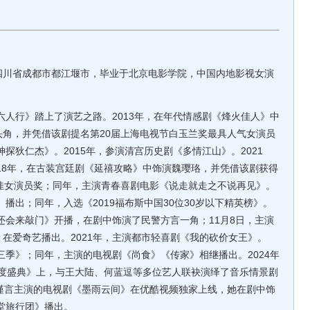
四川省成都市都江堰市，毕业于北京电影学院，中国内地影视女演
人行》踏上了演艺之路。2013年，在年代情感剧《烽火佳人》中
角，并凭借该剧提名第20届上海电视节白玉兰奖最具人气女演员
神探狄仁杰》。2015年，参演清宫历史剧《多情江山》。2021
018年，在古装宫廷剧《延禧攻略》中饰演魏璎珞，并凭借该剧获得
佳女演员奖；同年，主演青春喜剧电影《说走就走之不说再见》。
》播出；同年，入选《2019福布斯中国30位30岁以下精英榜》。
福还会来敲门》开播，在剧中饰演了民警方言一角；11月8日，主演
在爱奇艺播出。2021年，主演都市轻喜剧《我的砍价女王》。
第三季》；同年，主演的电视剧《尚食》《传家》相继播出。2024年
听年度盛典》上，与王大陆、何蓝逗等多位艺人联袂演绎了音乐情景剧
谨言主演的电视剧《墨雨云间》在优酷视频独家上线，她在剧中饰
天堂旅行团》播出。