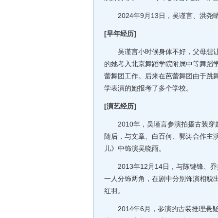
2024年9月13日，吴谨言、洪尧
[早年经历]
吴谨言小时候身体不好，父母想让其
的她考入北京舞蹈学院附属中等舞蹈学
蕾舞团工作。后来在芭蕾舞团由于跳
学表演的她报考了多个学校。
[演艺经历]
2010年，吴谨言参演拍摄古装穿越
随后，与文章、白百何、郭涛合作主演
儿》中饰演吴晓雨。
2013年12月14日，与陈键锋、
一人分饰两角，在剧中分别饰演相貌
红羽。
2014年6月，参演的古装推理悬