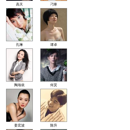
高天
刁寒
孔琳
谭卓
陶珞依
何炅
姜宏波
陈升