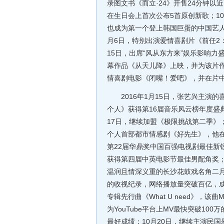
录图文书《而立·24》开售24分钟以
在生日会上首次公布5首原创新歌；1
也成为第一个登上韩国巨蛋的中国艺人
月6日，特别出演爱情喜剧片《前任2
15日，出席“风从东方来”娱乐影响
幕作品《从天儿降》上映，并为该片作
情喜剧电影《闭嘴！爱吧》，并在片
2016年1月15日，张艺兴主演的
个人》获得第16届音乐风云榜年度盛
17日，继续加盟《极限挑战第二季》；
个人首部都市情感剧《好先生》，他
第22届华鼎奖中国百强电视剧最佳新
获得第四届中英电影节最佳男配角奖；
温润且情深义重的长沙花鼓戏名角二月
的收视纪录，网络播放量突破百亿，成
专辑先行曲《What U need》，该
为YouTube平台上MV最快突破100
最好成绩；10月20日，继续主演民