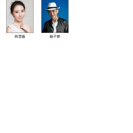
韩雪薇
杨子骅