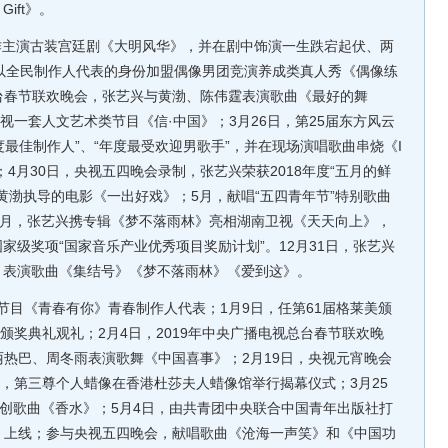
Gift》。
作主演古装宫廷剧《大明风华》，并在剧中饰演一生跌宕起伏、两
以全民制作人代表的身份加盟偶像男团竞演养成类真人秀《偶像练
电视台春节联欢晚会，张艺兴与黄渤、陈伟霆表演歌曲《最好的舞
视一套人文艺术类节目《信·中国》；3月26日，第25届东方风云
度最佳制作人”、“年度最受欢迎男歌手”，并在现场演唱歌曲串烧《I
 ME》；4月30日，央视五四晚会录制，张艺兴荣获2018年度“五月的鲜
黄渤执导的电影《一出好戏》；5月，献唱“五四青年节”特别歌曲
0月，张艺兴携专辑《梦不落雨林》亮相湖南卫视《天天向上》，
家级奖项“国家音乐产业优秀项目奖励计划”。12月31日，张艺兴
晚会，表演歌曲《集结号》《梦不落雨林》《爱到这》。
节目《青春有你》青春制作人代表；1月9日，任第61届格莱美颁
颁奖典礼观礼；2月4日，2019年中央广播电视总台春节联欢晚
热巴、周冬雨表演歌舞《中国喜事》；2月19日，央视元宵晚会
日，第三尊个人蜡像在香港杜莎夫人蜡像馆举行揭幕仪式；3月25
演原创歌曲《香水》；5月4日，由共青团中央联合中国青年出版社打
》上线；参与央视五四晚会，献唱歌曲《沧海一声笑》和《中国功