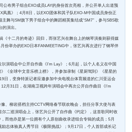
司公布男子组合EXO成员LAY的身份首次亮相，并公开单人出道预
IX凤凰》；4月8日，以EXO团体和其子队EXO-M中国成员身份正
籍主舞与SM旗下男子组合中的舞蹈精英集结成“SM7”，参与SBS歌
别舞台的演出。
专辑《十二月的奇迹》回归，而张艺兴在舞台上的钢琴演奏则获得媒
月份举办的EXO日本FANMEETING中，张艺兴再次进行了钢琴伴
首尔演唱会中公开自作曲《I’m Lay》；6月起，以个人名义在中国
榜》《全球中文音乐榜上榜》，并参加录制《星厨驾到》《星星的
19日，变身特派记者应邀参加中央电视台体育频道的仁川亚运会
2月31日，在湖南卫视跨年演唱会中再次公开自作曲目《I’m
鲁豫、柳岩搭档主持CCTV网络春节联欢晚会，担任分享大使与表
O首尔二巡演唱会上，张艺兴公开了自作曲《约定》，这首歌同时收
HT》中，而他亦是第一位拥有个人原创曲收录进组合专辑的成员；5月
视励志体验真人秀节目《极限挑战》；9月17日，个人首部成长记