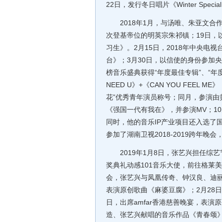
22日，发行冬日唱片《Winter Special 
2018年1月，与汤唯、朱亚文合
次登基帝位的明英宗朱祁镇；19日，
习生》。2月15日，2018年中央
台》；3月30日，以信使的身份参加央
榜音乐盛典获得“年度最佳专辑”、“年
NEED U》+《CAN YOU FEEL
花”优秀青年演员称号；同月，参演由
《强国一代有我在》，并参演MV；1
同时，他的音乐IP产业项目还入选了国
参加了湖南卫视2018-2019跨年
2019年1月8日，张艺兴担任综艺
奖典礼动感101音乐大使，前往格莱美
会，张艺兴与凤凰传奇、钟汉良、迪丽
表演原创歌曲《麻婆豆腐》；2月28
日，出席amfar香港慈善晚宴，表
造、张艺兴献唱的音乐作品《青春颂