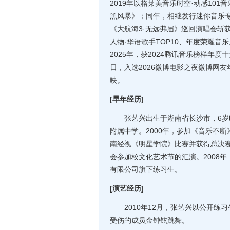
2019年以格莱美音乐时空·动感101
黑风暴》；同年，相继发行迷你音乐专辑
《大航海3·无远弗届》巡回演唱会斩获
人物·华语歌手TOP10、年度荣耀音
2025年，获2024腾讯音乐榜样年度十
日，入选2026微博电影之夜微博网友
映。
[早年经历]
张艺兴出生于湖南省长沙市，6岁时
附属中学。2000年，参加《音乐不
南经视《明星学院》比赛并获得总决
会参加校文化艺术节的汇演。2008年，张艺
有限公司旗下练习生。
[演艺经历]
2010年12月，张艺兴以公开练习
受伤的成员金钟铉跳舞。