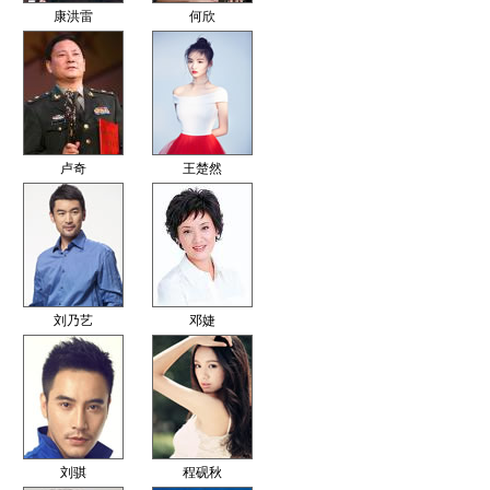
康洪雷
何欣
卢奇
王楚然
刘乃艺
邓婕
刘骐
程砚秋