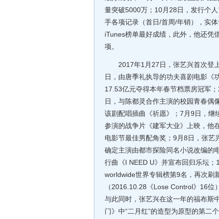
量突破5000万；10月28日，发行个人
手各项记录（首日/首周/年销），实体
iTunes榜单最好成绩，此外，他
项。
2017年1月27日，张艺兴首次登
日，由唐季礼执导的功夫喜剧电影《
17.53亿元夺得本年春节档票房冠军
日，与陈都灵合作主演的校园青春偶
该剧配唱插曲《祈愿》；7月9日，继
参演的战争片《建军大业》上映，他
电影节最佳男配角奖；9月8日，张艺
确定主演由都市探险同名小说改编的电
行曲《I NEED U》并宣布回归乐坛；
worldwide世界专辑榜第9名，
（2016.10.28《Lose Contr
与此同时，张艺兴在这一年的福布斯中
门》中“二月红”的造型为原型的第二