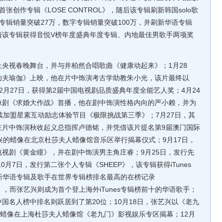
首张创作专辑《LOSE CONTROL》，随后该专辑刷新韩国solo歌
专辑销量突破27万，数字专辑销量突破100万，并刷新华语专辑
还凭借该专辑获得音悦V榜年度盛典年度专辑、内地最佳男歌手两项奖
上央视春晚舞台，并与井柏然合唱歌曲《健康动起来》；1月28
功夫瑜伽》上映，他在片中饰演考古学助教朱小光，该片最终以
；2月27日，获得第2届中国电视剧品质盛典年度全能艺人奖；4月24
像剧《求婚大作战》首播，他在剧中饰演性格内向的严小赖，并为
续加盟星素互动励志体验节目《极限挑战第三季》；7月27日，其
在片中饰演秋收起义总指挥卢德铭，并凭借该片提名第9届澳门国际
兴的蜡像在北京杜莎夫人蜡像馆音乐区举行揭幕仪式；9月17日，
视剧《黄金瞳》，并在剧中饰演男主角庄睿；9月25日，发行先
10月7日，发行第二张个人专辑《SHEEP》，该专辑获得iTunes
再次刷新华语专辑及歌手在世界专辑榜排名最高的在榜记录
ol》16位），而张艺兴则成为首个登上海外iTunes专辑榜前十的华语歌手；
国名人榜中排名则跃居到了第20位；10月18日，张艺兴以《老九
个蜡像在上海杜莎夫人蜡像馆《老九门》影视娱乐专区揭幕；12月