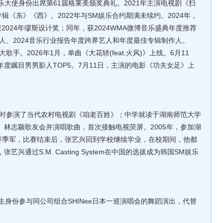
音乐大使身份出席第61届格莱美颁奖典礼。2021年主演电视剧《扫
《东》《西》。2022年与SM娱乐合约期满未续约。2024年，
2024年缪斯设计奖；同年，获2024WMA微博音乐盛典年度推荐
乐人、2024音乐行业报告年度跨界艺人和年度最佳专辑制作人。
大歌手。2026年1月，单曲《大花轿(feat.火风)》上线。6月11
年度瞩目男男影人TOP5。7月11日，主演的电影《功夫女足》上
参演了当代农村电视剧《咱老百姓》；中学就读于湖南师范大学
断》林志颖歌友会并演唱歌曲，首次接触电视荧屏。2005年，参加湖
赛季军，比赛结束后，张艺兴回到学校继续学业，在校期间，他都
兴通过S.M. Casting System在中国的选拔成为韩国SM娱乐
生身份参与同公司组合SHINee日本一巡演唱会的舞蹈演出，代替