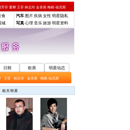
刘芳菲
董卿
王菲
林志玲
金喜善
梅根-福克斯
饮食
汽车
图片
疾病
女性
明星隐私
围城
写真
心理
音乐
旅游
明星资料
日韩
欧美
明星动态
卿
王菲
林志玲
金喜善
梅根-福克斯
相关明星