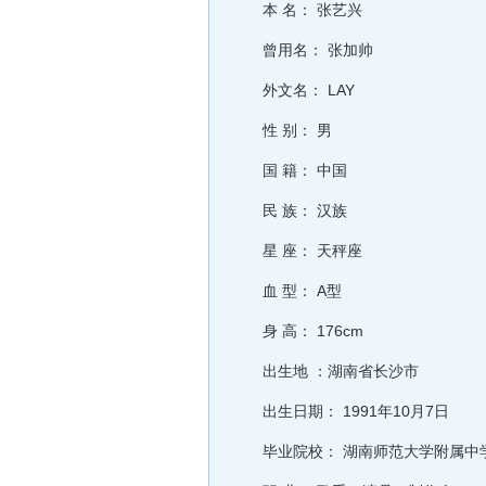
本 名： 张艺兴
曾用名： 张加帅
外文名： LAY
性 别： 男
国 籍： 中国
民 族： 汉族
星 座： 天秤座
血 型： A型
身 高： 176cm
出生地 ：湖南省长沙市
出生日期： 1991年10月7日
毕业院校： 湖南师范大学附属中