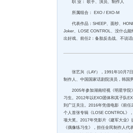
职 业： 歌手、演员、制作人
所属组合： EXO / EXO-M
代表作品：SHEEP、面纱、HON
Joker、LOSE CONTROL、
出好戏、前任2：备胎反击战、不说话
张艺兴（LAY），1991年10月
制作人、中国国家话剧院演员，韩国男子
2005年参加湖南经视《明星学院》
习生。2012年以EXO团体和其子队
到广泛关注。2016年凭借电影《前
个人首张专辑《LOSE CONTRO
项大奖。2017年凭影片《建军大业》
《偶像练习生》，担任全民制作人代表