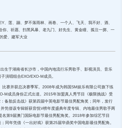
EY、莲、蹦、梦不落雨林、画卷、一个人、飞天、我不好、酒、
没什么能给你、祈愿、扫黑风暴、老九门、好先生、黄金瞳、孤注一掷、一
的爱、建军大业
7日出生于湖南省长沙市，中国内地流行乐男歌手、影视演员、音乐
演唱组合EXO/EXO-M成员。
比赛并获总决赛季军。2008年成为韩国SM娱乐有限公司旗下练
EXO-M成员身份正式出道。2015年加盟真人秀节目《极限挑战》受
任2：备胎反击战》获第四届中英电影节最佳男配角奖；同年，发行
L》，并凭借该专辑斩获音悦V榜年度盛典年度专辑、内地最佳男歌手两
提名第9届澳门国际电影节最佳男配角奖。2018年参加综艺节目
；同年凭借《一出好戏》获第25届华鼎奖中国电影最佳男配角。