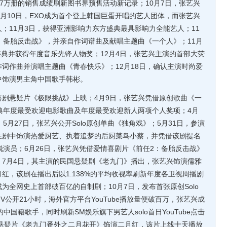
近7万册的销售成绩刷新图书界预售活动新记录；10月7日，张艺兴
0月10日，EXO成为首个登上韩国巨蛋开唱的艺人团体，而张艺兴
；11月3日，获得亚洲影响力东方盛典最具影响力全能艺人；11
：备胎反击战》，并亲自作词谱曲及献唱主题曲《一个人》；11月
力盛典并获得年度音乐先锋人物奖；12月4日，张艺兴主演的首部大荧
词作曲并演唱主题曲《青春快乐》；12月18日，确认主演时尚爱
中饰演男主角中国歌手韩彬。
喜剧悬疑片《极限挑战》上映；4月9日，张艺兴凭借原创歌曲《一
典年度最受欢迎电影歌曲及年度最受欢迎新人两项个人奖项；4月
5月27日，张艺兴公开Solo原创单曲《独角戏》；5月31日，参演
在剧中饰演热爱厨艺、执着追梦的后厨菜鸟小蔡，并凭借该剧提名
锐演员；6月26日，张艺兴凭借爱情喜剧片《前任2：备胎反击战》
7月4日，其主演的民国悬疑剧《老九门》播出，张艺兴饰演儒雅
红，该剧在播出后以1.138%的平均收视率刷新年度各卫视周播剧
为全网史上首部破百亿的自制剧；10月7日，发布首张原创Solo
曲MV公开21小时，海外官方平台YouTube播放量便破百万，张艺兴成
万的中国籍歌手，同时刷新SM娱乐旗下男艺人solo首日YouTube点击
国悬疑片《老九门番外之二月花开》饰演二月红，该片上线十天播放