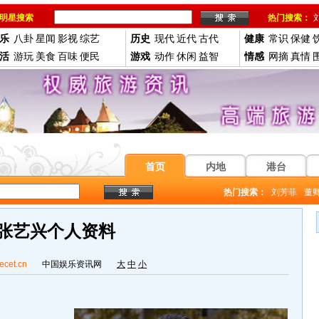
明星搜索
热门搜索：
乐
八卦
星闻
影视
综艺
历史
现代
近代
古代
健康
常识
保健
活
游玩
美食
百味
便民
游戏
动作
休闲
益智
情感
网摘
真情
首页
内地
港台
热门搜索：
刘芳菲
董
张艺兴个人资料
ecet.cn
中国娱乐资讯网
大
中
小