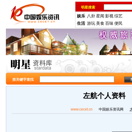
明星搜索
娱乐
八卦
星闻
影视
综艺
生活
游玩
美食
百味
便民
按关键字查找
左航个人资料
www.cecet.cn
中国娱乐资讯网