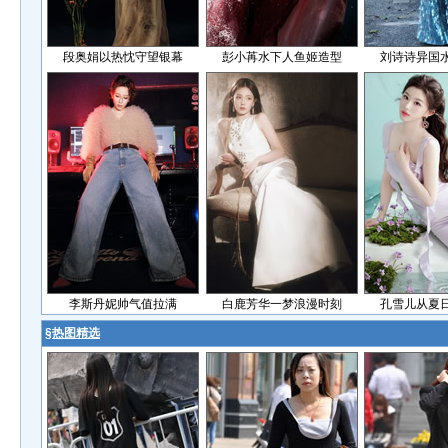
段奥娟以热忱守望银幕
彭小苒水下人鱼姬造型
刘诗诗异国
李斯丹妮帅气值拉满
白鹿芳华一梦浪漫时刻
孔雪儿从夏
§
热图精选