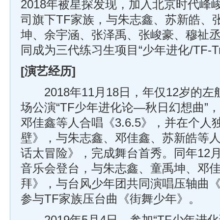
2018年被星探发现，加入北京时代峰
司旗下TF家族，与朱志鑫、苏新皓、
坤、余宇涵、张泽禹、张峻豪、穆祉
同成为三代练习生项目“少年进化/TF-Tra
[演艺经历]
2018年11月18日，年仅12岁的左
场公演“TF少年进化论—秋日幻想曲”
邓佳鑫等人合唱《3.6.5》，并在个
壁》，与朱志鑫、邓佳鑫、苏新皓等
话太冒险》，完成舞台首秀。同年12月
音乐会登台，与朱志鑫、童禹坤、邓
拜》，与台风少年团共同演唱压轴曲
参与TF家族压台曲《街舞少年》。