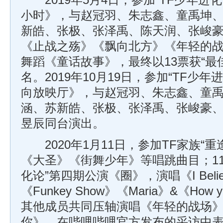
2019年5月4日，参加“TF少年进化
小时》，与赵冠羽、朱志鑫、童禹坤
新皓、张极、张泽禹、陈天润、张峻豪共同
《止战之殇》《飘向北方》《年轻的
舞蹈《童话故事》，最终以13票获“最
名。2019年10月19日，参加“TF少
向放映厅》，与赵冠羽、朱志鑫、童
涵、苏新皓、张极、张泽禹、张峻豪
昱辰同台演出。
2020年1月11日，参加TF家族“重
《大圣》《街舞少年》等唱跳曲目；11
化论”第四期公演《圈》，演唱《I Beli
《Funkey Show》《Maria》&《How yo
其他成员共同压轴演唱《年轻的战场
你》。在哔哩哔哩官方发布的采访中表