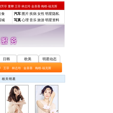
刘芳菲
董卿
王菲
林志玲
金喜善
梅根-福克斯
饮食
汽车
图片
疾病
女性
明星隐私
围城
写真
心理
音乐
旅游
明星资料
日韩
欧美
明星动态
卿
王菲
林志玲
金喜善
梅根-福克斯
相关明星