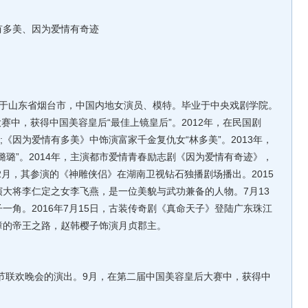
多美、因为爱情有奇迹
生于山东省烟台市，中国内地女演员、模特。毕业于中央戏剧学院。
大赛中，获得中国美容皇后“最佳上镜皇后”。2012年，在民国剧
;《因为爱情有多美》中饰演富家千金复仇女“林多美”。2013年，
璐璐”。2014年，主演都市爱情青春励志剧《因为爱情有奇迹》，
2月，其参演的《神雕侠侣》在湖南卫视钻石独播剧场播出。2015
大将李仁定之女李飞燕，是一位美貌与武功兼备的人物。7月13
一角。2016年7月15日，古装传奇剧《真命天子》登陆广东珠江
璋的帝王之路，赵韩樱子饰演月贞郡主。
节联欢晚会的演出。9月，在第二届中国美容皇后大赛中，获得中