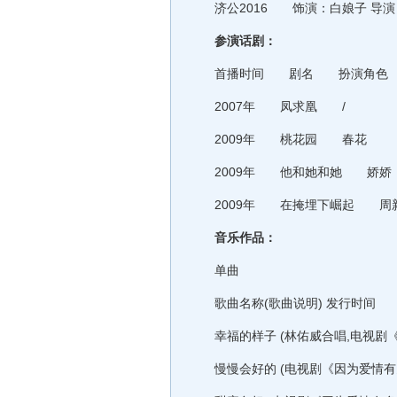
济公2016 饰演：白娘子 导演：刘
参演话剧
：
首播时间 剧名 扮演角色
2007年 凤求凰 /
2009年 桃花园 春花
2009年 他和她和她 娇娇
2009年 在掩埋下崛起 周
音乐作品：
单曲
歌曲名称(歌曲说明) 发行时间
幸福的样子 (林佑威合唱,电视剧《因为
慢慢会好的 (电视剧《因为爱情有多美》插