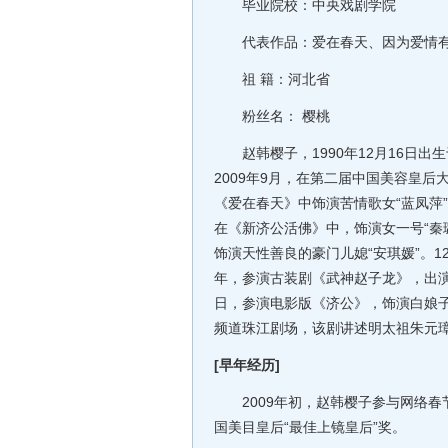
毕业院校：中央戏剧学院
代表作品：爱在春天、因为爱情有
祖 籍：河北省
粉丝名： 樱桃
赵韩樱子，1990年12月16日出
2009年9月，在第二届中国美容皇后
《爱在春天》中饰演苦情歌女“蓝凤萍”
在《新济公活佛》中，饰演女一号“秦
饰演天性善良的豪门儿媳“安琪媛”。1
年，参演古装剧《武神赵子龙》，出演
日，参演电影版《济公》，饰演白娘子
频道珠江剧场，该剧讲述明太祖朱元
[早年经历]
2009年初，赵韩樱子参与网络春
国美目皇后“最佳上镜皇后”奖。