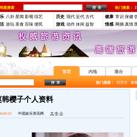
明星搜索
热门搜索：
乐
八卦
星闻
影视
综艺
历史
现代
近代
古代
健康
常识
保健
活
游玩
美食
百味
便民
游戏
动作
休闲
益智
情感
网摘
真情
首页
内地
港台
热门搜索：
刘芳菲
董
赵韩樱子个人资料
ecet.cn
中国娱乐资讯网
大
中
小