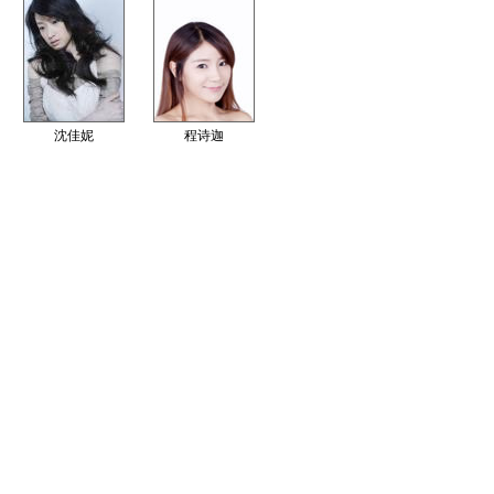
沈佳妮
程诗迦