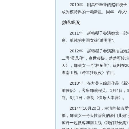
2010年，刚高中毕业的赵韩樱子
成为模特界的一颗新星。同年，考入
[演艺经历]
2011年，赵韩樱子参演她第一部
良、单纯的中国女孩"谢明明"。
2012年，赵韩樱子参演翻拍自港
二号“蓝凤萍”，身世凄惨，楚楚可怜
天》，饰演女一号“林多美”，该剧在20
湖南卫视《跨年狂欢夜》节目。
2013年，在方美人编剧作品《新济
雕侠侣》，客串饰演程英。1月4日，
制。6月1日，录制《快乐大本营》。
2014年10月20日，主演的都市
播，饰演女一号天性善良的豪门儿媳“
琼丹一起做客湖南卫视《我们都爱笑