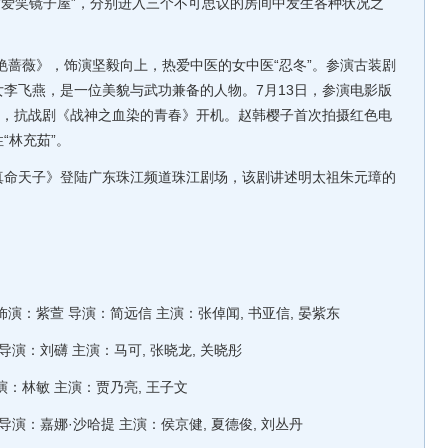
、“爱笑镜子屋”，分别进入三个不可思议的房间中发生各种状况之
蔷薇》，饰演坚毅向上，热爱中医的女中医“忍冬”。参演古装剧
李飞燕，是一位美貌与武功兼备的人物。7月13日，参演电影版
日，抗战剧《战神之血染的青春》开机。赵韩樱子首次拍摄红色电
“林充茹”。
真命天子》登陆广东珠江频道珠江剧场，该剧讲述明太祖朱元璋的
演：紫萱 导演：简远信 主演：张倬闻, 书亚信, 晏紫东
：刘礴 主演：马可, 张晓龙, 关晓彤
林敏 主演：贾乃亮, 王子文
：嘉娜·沙哈提 主演：侯京健, 夏德俊, 刘丛丹