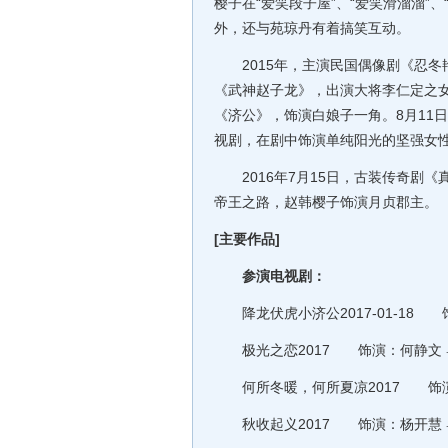
樱子在“爱笑段子屋”、“爱笑滑溜溜”
外，还与苑琼丹有着搞笑互动。
2015年，主演民国偶像剧《忍冬艳
《武神赵子龙》，出演大将李仁定之女
《济公》，饰演白娘子一角。8月11
视剧，在剧中饰演单纯阳光的坚强女性
2016年7月15日，古装传奇剧《
帝王之路，赵韩樱子饰演月贞郡主。
[主要作品]
参演电视剧：
降龙伏虎小济公2017-01-18 饰
极光之恋2017 饰演：何静文 导演
何所冬暖，何所夏凉2017 饰演：
秋收起义2017 饰演：杨开慧 导演