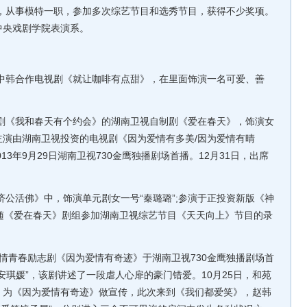
，从事模特一职，参加多次综艺节目和选秀节目，获得不少奖项。
中央戏剧学院表演系。
中韩合作电视剧《就让咖啡有点甜》，在里面饰演一名可爱、善
剧《我和春天有个约会》的湖南卫视自制剧《爱在春天》，饰演女
;主演由湖南卫视投资的电视剧《因为爱情有多美/因为爱情有晴
13年9月29日湖南卫视730金鹰独播剧场首播。12月31日，出席
公活佛》中，饰演单元剧女一号“秦璐璐”;参演于正投资新版《神
随《爱在春天》剧组参加湖南卫视综艺节目《天天向上》节目的录
爱情青春励志剧《因为爱情有奇迹》于湖南卫视730金鹰独播剧场首
安琪媛”，该剧讲述了一段虐人心扉的豪门错爱。10月25日，和苑
》为《因为爱情有奇迹》做宣传，此次来到《我们都爱笑》，赵韩