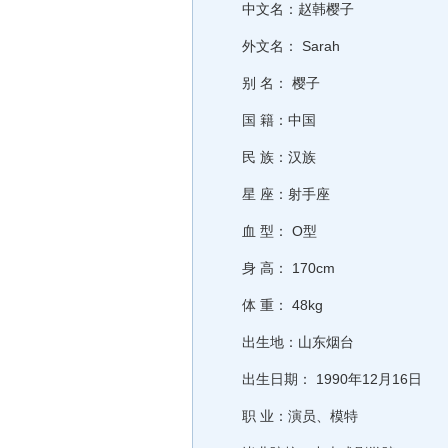
中文名：赵韩樱子
外文名： Sarah
别 名： 樱子
国 籍：中国
民 族：汉族
星 座：射手座
血 型： O型
身 高： 170cm
体 重： 48kg
出生地：山东烟台
出生日期： 1990年12月16日
职 业：演员、模特