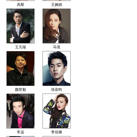
高斯
王婉娟
王凡瑞
马境
颜世魁
张若昀
常远
李佳璐