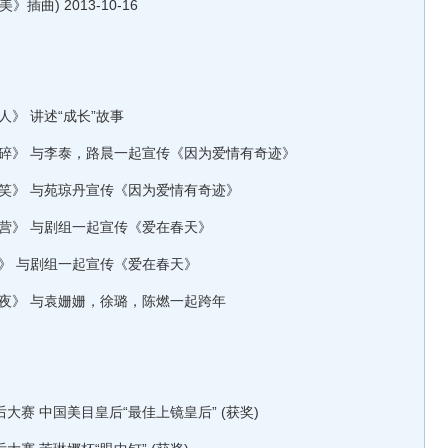
) 2013-10-16
人》 讲述“成长”故事
万万碎》 与李泰，路晨一起宣传《因为爱情有奇迹》
都爱笑》 与苑琼丹宣传《因为爱情有奇迹》
大本营》 与剧组一起宣传《爱在春天》
向上》 与剧组一起宣传《爱在春天》
狂欢夜》 与袁姗姗，徐璐，陈燃一起跨年
皇后大赛 中国美目皇后“最佳上镜皇后” (获奖)