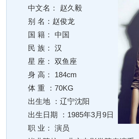
中文名： 赵久毅
别 名：赵俊龙
国 籍： 中国
民 族： 汉
星 座： 双鱼座
身 高： 184cm
体 重 ：70KG
出生地 ：辽宁沈阳
出生日期 ：1985年3月9日
职 业： 演员