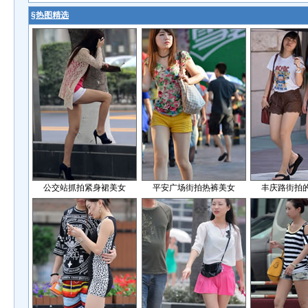
§
热图精选
公交站抓拍紧身裙美女
平安广场街拍热裤美女
丰庆路街拍