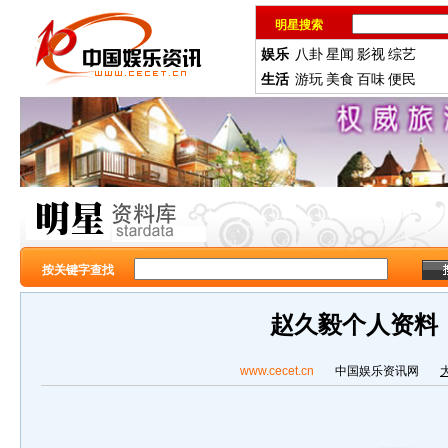
明星搜索
娱乐
八卦
星闻
影视
综艺
生活
游玩
美食
百味
便民
按关键字查找
赵久毅个人资料
www.cecet.cn
中国娱乐资讯网