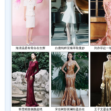
海清温柔有骨自在生辉
白鹿纯粹至臻萃取曼妙
刘亦菲赴一
韩雪精致侧颜超绝
宋佳树影斑斓轻盈自在
王子文鎏金