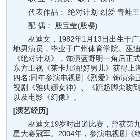
代表作品： 绝对计划 烈爱 青蛙王
配 偶： 殷宝莹(殷樱)
巫迪文，1982年1月13日出生于
地男演员，毕业于广州体育学院。巫迪文
《绝对计划》，饰演蓝野明一角后正式出
东方卫视《莱卡加油!好男儿》获得上
四名;同年参演电视剧《烈爱》饰演余正
视剧《雅典娜女神》、《踮起脚尖吻
以及电影《幻像》。
[演艺经历]
巫迪文19岁时出道比赛，曾获第九届
星大赛冠军。2004年，参演电视剧《