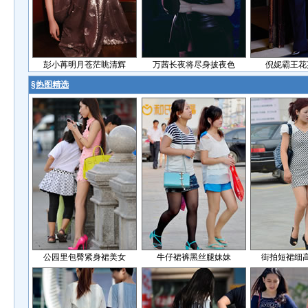
彭小苒明月苍茫眺清辉
万茜长夜将尽身披夜色
倪妮霸王花
§
热图精选
公园里包臀紧身裙美女
牛仔裙裤黑丝腿妹妹
街拍短裙细