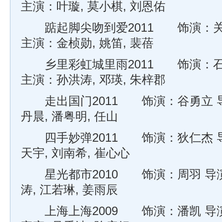
主演：叶璇, 莫小棋, 刘恩佑
踮起脚尖吻到爱2011 饰演：关
主演：金桢勋, 姚笛, 裴蓓
乡里彩虹城里雨2011 饰演：石
主演：孙洪涛, 邓瑛, 朱梓郡
走出国门2011 饰演：谷勇立 导
丹晨, 潘粤明, 任山
四手妙弹2011 饰演：狄仁杰 导
天宇, 刘南希, 崔心心
星光都市2010 饰演：周羽 导演
涛, 江若琳, 姜雨辰
上海上海2009 饰演：潘凯 导演