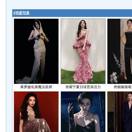
§
明星写真
蒋梦婕化身魔法巫师
张紫宁夏日绿意添活力
佟丽娅循着