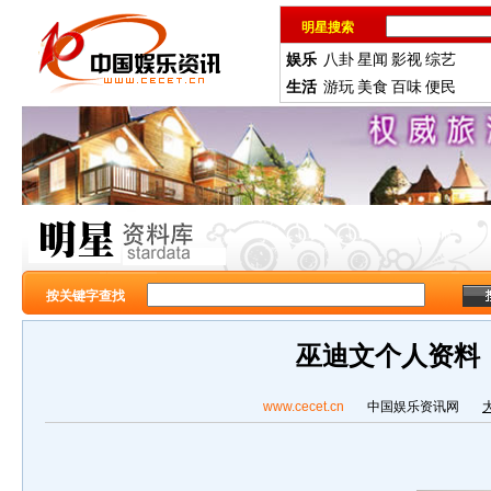
明星搜索
娱乐
八卦
星闻
影视
综艺
生活
游玩
美食
百味
便民
按关键字查找
巫迪文个人资料
www.cecet.cn
中国娱乐资讯网