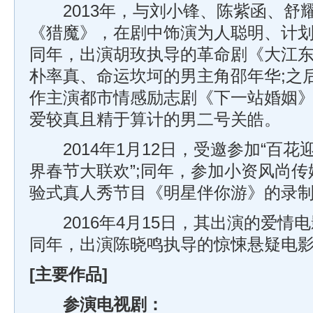
2013年，与刘小锋、陈紫函、舒
《猎魔》，在剧中饰演为人聪明、计划
同年，出演胡玫执导的革命剧《大江
朴率真、命运坎坷的男主角邵年华;之
作主演都市情感励志剧《下一站婚姻
爱较真且精于算计的男二号关皓。
2014年1月12日，受邀参加“百花
界春节大联欢”;同年，参加小资风尚
验式真人秀节目《明星伴你游》的录制
2016年4月15日，其出演的爱情电
同年，出演陈晓鸣执导的惊悚悬疑电
[主要作品]
参演电视剧：