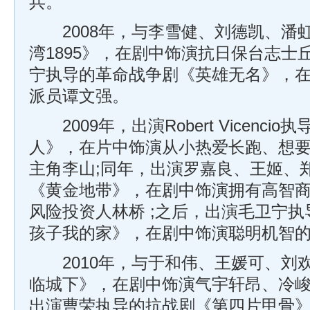
兵。
2008年，与李雪健、刘德凯、潘
湾1895》，在剧中饰演抗日保台志士
宁执导的革命战争剧《英雄无名》，
派员谭文强。
2009年，出演Robert Vicenci
人》，在片中饰演从小热爱长跑、想
主角李山;同年，出演罗嘉良、王姬、
《黄金地带》，在剧中饰演拥有高智
风险投资人林桥 ;之后，出演毛卫宁
孩子我的家》，在剧中饰演聪明机智
2010年，与于和伟、王媛可、刘
临城下》，在剧中饰演气宇轩昂、冷峻
出演曹荣执导的抗战剧《第四片甲骨