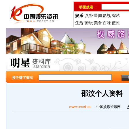
明星搜索
娱乐
八卦
星闻
影视
综艺
生活
游玩
美食
百味
便民
按关键字查找
邵汶个人资料
www.cecet.cn
中国娱乐资讯网