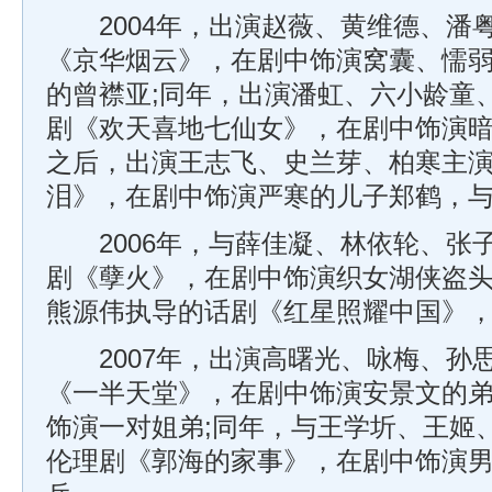
2004年，出演赵薇、黄维德、潘
《京华烟云》，在剧中饰演窝囊、懦
的曾襟亚;同年，出演潘虹、六小龄童
剧《欢天喜地七仙女》，在剧中饰演暗
之后，出演王志飞、史兰芽、柏寒主
泪》，在剧中饰演严寒的儿子郑鹤，
2006年，与薛佳凝、林依轮、张
剧《孽火》，在剧中饰演织女湖侠盗头
熊源伟执导的话剧《红星照耀中国》
2007年，出演高曙光、咏梅、孙
《一半天堂》，在剧中饰演安景文的
饰演一对姐弟;同年，与王学圻、王姬
伦理剧《郭海的家事》，在剧中饰演