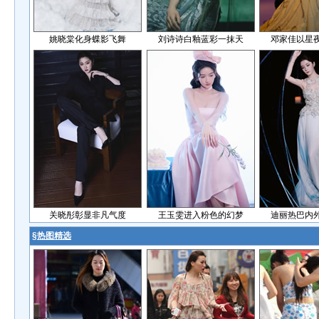
姚晓棠化身蝶影飞舞
刘诗诗白釉蓝彩一抹天
邓家佳以星
关晓彤彰显非凡气度
王玉雯进入粉色的幻梦
迪丽热巴内
§
热图精选