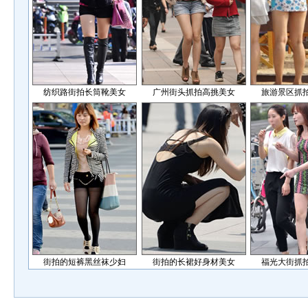
纺织路街拍长筒靴美女
广州街头抓拍高挑美女
旅游景区抓
街拍的短裤黑丝袜少妇
街拍的长裙好身材美女
福光大街抓