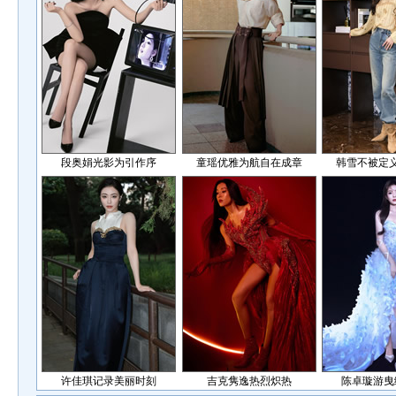
段奥娟光影为引作序
童瑶优雅为航自在成章
韩雪不被定
许佳琪记录美丽时刻
吉克隽逸热烈炽热
陈卓璇游曳