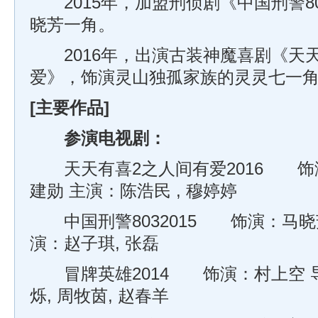
2015年，加盟刑侦剧《中国刑警8
晓芳一角。
2016年，出演古装神魔喜剧《天天
爱》，饰演灵山独孤家族的灵灵七一
[主要作品]
参演电视剧：
天天有喜2之人间有爱2016 饰
建勋 主演：陈浩民 , 穆婷婷
中国刑警8032015 饰演：马晓芳
演：赵子琪, 张磊
冒牌英雄2014 饰演：村上空 导
烁, 周牧茵, 赵春羊