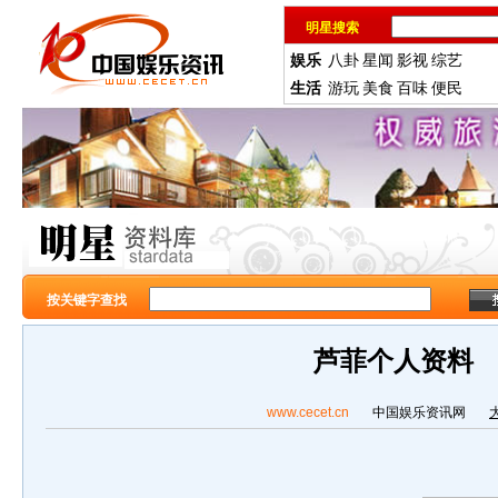
明星搜索
娱乐
八卦
星闻
影视
综艺
生活
游玩
美食
百味
便民
按关键字查找
芦菲个人资料
www.cecet.cn
中国娱乐资讯网