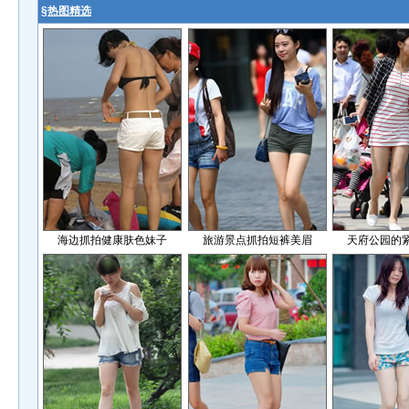
§
热图精选
海边抓拍健康肤色妹子
旅游景点抓拍短裤美眉
天府公园的