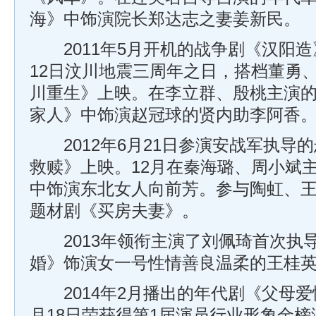
海》中饰演院长郑达志之妻姜新民。
2011年5月开机的战争剧《汉阳造
12日汶川地震三周年之日，搭档董勇
川重生》上映。在李立群、殷桃主演
家人》中饰演赵冠球的贤内助李阿香
2012年6月21日参演安战军执导
救赎》上映。12月在秦海璐、周小斌
中饰演东北女人向前芳。参与陶虹、
题材剧《买房夫妻》。
2013年领衔主演了刘佩琦首次执
婚》饰演女一号性情善良温柔的王桂
2014年2月播出的年代剧《父母爱
月18日荣获得第1届演员行业形象金榜