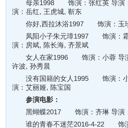
母亲1998 饰演：张红英 导演：高
演：岳红, 王虎城, 靳东
你好,西拉沐浴1997 饰演：玉
凤阳小子朱元璋1997 饰演：霜叶
演：房斌, 陈长海, 齐景斌
女人在家1996 饰演：小蓉 导演
许波, 孙秀晨
没有国籍的女人1995 饰演：小梅
演：艾丽娅, 陈宝国
参演电影：
黑蝴蝶2017 饰演：齐琳 导演
谁的青春不迷茫2016-4-22 饰