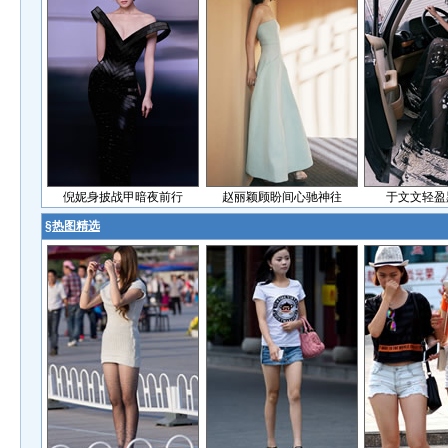
倪妮身披战甲暗夜前行
赵丽颖顾盼间心驰神往
于文文轻盈
§
热图精选