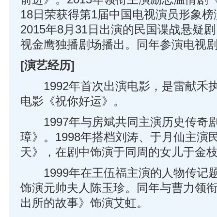
18日荣获得第1届中国电视演员形象
2015年8月31日出演的民国谍战悬疑
视金鹰独播剧场播出。同年参演电视
[演艺经历]
1992年首次出演电影，是雷献禾
电影《祝你好运》。
1997年与房斌共同主演历史传奇
璋》。1998年搭档刘涛、于月仙主演
天》，在剧中饰演于同周的女儿于金
1999年在王伍福主演的人物传记
饰演元帅夫人陈玉珍。同年与曹力领
出所的故事》饰演艾虹。