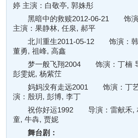
婷 主演：白敬亭, 郭姝彤
黑暗中的救赎2012-06-21 饰
主演：果静林, 任泉, 郝平
北川重生2011-05-12 饰演：韩
董勇, 祖峰, 高鑫
梦一般飞翔2004 饰演：丁楠 导
彭雯妮, 杨紫茳
妈妈没有走远2001 饰演：丁艺 
演：殷玥, 彭博, 李丁
祝你好运1992 导演：雷献禾, 
童, 牛犇, 贾妮
舞台剧
：