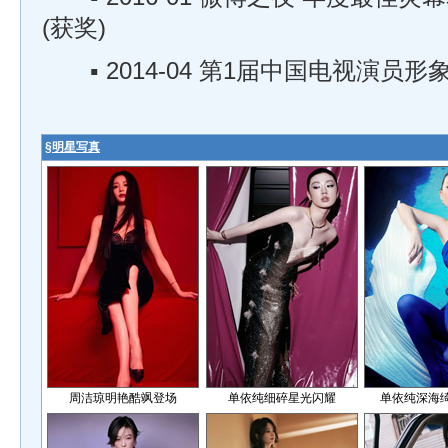
(获奖)
▪ 2014-04 第1届中国电视演员形象
§
明星写真
周洁琼明艳酷飒登场
单依纯细碎星光闪耀
单依纯深海