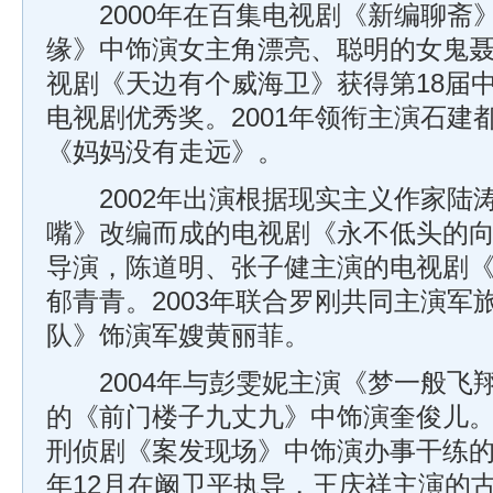
2000年在百集电视剧《新编聊斋
缘》中饰演女主角漂亮、聪明的女鬼
视剧《天边有个威海卫》获得第18届
电视剧优秀奖。2001年领衔主演石建
《妈妈没有走远》。
2002年出演根据现实主义作家陆
嘴》改编而成的电视剧《永不低头的
导演，陈道明、张子健主演的电视剧
郁青青。2003年联合罗刚共同主演军
队》饰演军嫂黄丽菲。
2004年与彭雯妮主演《梦一般飞
的《前门楼子九丈九》中饰演奎俊儿
刑侦剧《案发现场》中饰演办事干练的痕
年12月在阚卫平执导，王庆祥主演的