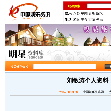
明星搜索
娱乐
八卦
星闻
影视
综艺
生活
游玩
美食
百味
便民
按关键字查找
刘敏涛个人资料
www.cecet.cn
中国娱乐资讯网