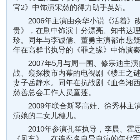
官2》中饰演宋慈的得力助手英姑。
2006年主演由余华小说《活着》
贵》，在剧中饰演十分漂亮、知书达
珍。同年与李诚儒、董勇主演都市悬
年在高群书执导的《罪之缘》中饰演
2007年5月与周一围、修宗迪主演
战、窥探楼市内幕的电视剧《楼王之
妻子岳静水。同年在抗战剧《血色湘
慈善总会工作人员童莲。
2009年联合斯琴高娃、徐秀林主
演娘的二女儿穗儿。
2010年参演孔笙执导，李晨、霍
《风车》。在连奕名自导自演的年代