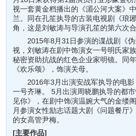
视一套黄金档播出的《湄公河大案》
兰。同在孔笙执导的古装电视剧《琅
角，这是刘敏涛与导演孔笙的第六次
2015年8月31日参演的谍战剧《
视，刘敏涛在剧中饰演女一号明氏家
秘密资助抗战的红色企业家明镜。同
《欢乐颂》，饰演关母。
2016年3月出演安战军执导的电影
一号齐琳。 5月出演周晓鹏执导的都
见你》，在剧中饰演温婉大气的金缕阁
月参演女性励志话题大剧《问题餐厅
的女高管尹梅。
[主要作品]