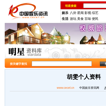
明星搜索
娱乐
八卦
星闻
影视
综艺
生活
游玩
美食
百味
便民
按关键字查找
胡雯个人资料
www.cecet.cn
中国娱乐资讯网