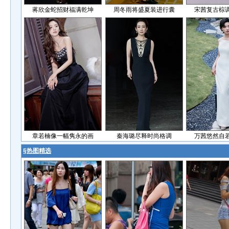
蒋欣金蛇招财福满乾坤
周冬雨将盛夏装进行囊
宋茜复古棕
章若楠像一幅隽永的画
秦海璐尽释时尚格调
万茜悠然自
§
热图精选