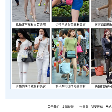
抓拍露肩短衫白皙美眉
街拍丰满白皙身材美眉
体育西路街
街拍的两个紧身裤美女
和平东街抓拍短裤美女
街拍的热裤
关于我们
-
友情链接
-
广告服务
-
我要投稿
-
网站