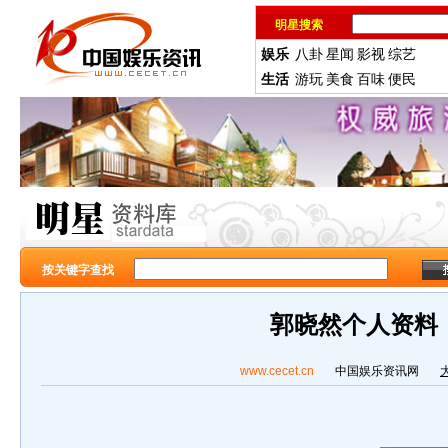
明星搜索
娱乐
八卦
星闻
影视
综艺
生活
游玩
美食
百味
便民
按关键字查找
郭晓然个人资料
www.cecet.cn
中国娱乐资讯网