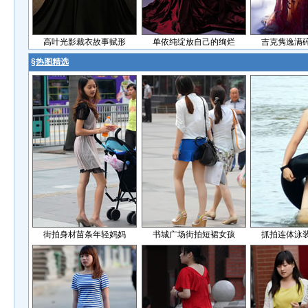
高叶光影裁衣故事赋形
单依纯绽放自己的绚烂
吉克隽逸满
§
热图精选
街拍身材苗条年轻妈妈
书城广场街拍短裙女孩
抓拍连体泳