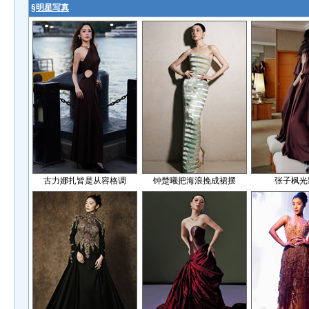
§
明星写真
古力娜扎皆是从容格调
钟楚曦把海浪挽成裙摆
张子枫光