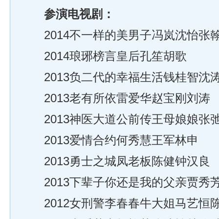
参演电视剧：
2014不一样的美男子冯岚沈怡张
2014琅琊榜言皇后孔笙胡歌
2013负二代的幸福生活钱桂智沈
2013老有所依雷爱华赵宝刚刘涛
2013神医大道公前传王母娘娘张
2013爱情合约何秀慧王军林申
2013勇士之城凤老板陈健钟汉良
2013下辈子你还是我的父亲贾秀
2012女刑警李春春牛大姐马艺恒