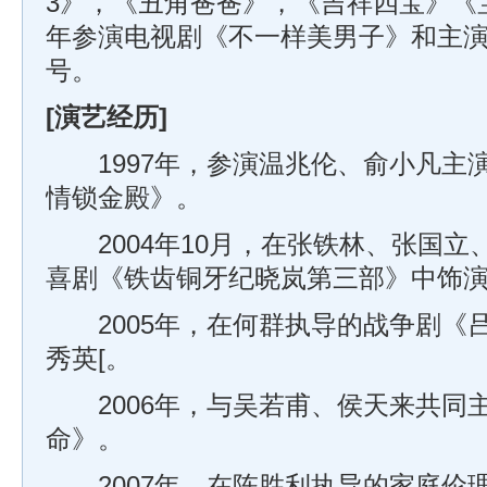
3》，《丑角爸爸》，《吉祥四宝》《宝
年参演电视剧《不一样美男子》和主
号。
[演艺经历]
1997年，参演温兆伦、俞小凡主
情锁金殿》。
2004年10月，在张铁林、张国立
喜剧《铁齿铜牙纪晓岚第三部》中饰
2005年，在何群执导的战争剧《
秀英[。
2006年，与吴若甫、侯天来共同
命》。
2007年，在陈胜利执导的家庭伦