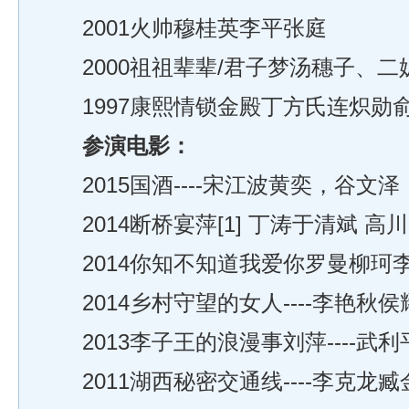
2001火帅穆桂英李平张庭
2000祖祖辈辈/君子梦汤穗子、二妮、
1997康熙情锁金殿丁方氏连炽勋
参演电影：
2015国酒----宋江波黄奕，谷文泽
2014断桥宴萍[1] 丁涛于清斌 高川
2014你知不知道我爱你罗曼柳珂
2014乡村守望的女人----李艳秋侯
2013李子王的浪漫事刘萍----武利
2011湖西秘密交通线----李克龙臧