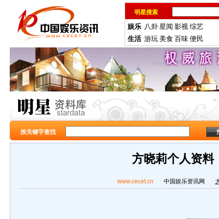
明星搜索
娱乐
八卦
星闻
影视
综艺
生活
游玩
美食
百味
便民
按关键字查找
方晓莉个人资料
www.cecet.cn
中国娱乐资讯网