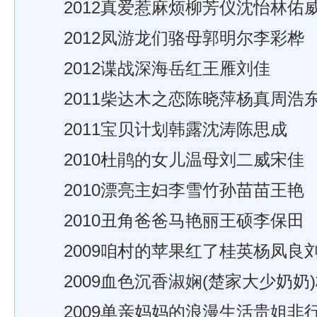
2012真爱惹麻烦柳芳仪沈怡林佑
2012凤游龙们骆母郭明尔李彩桦
2012谍战深海岳红王雁刘佳
2011柴达木之恋陈晓萍杨真周浩
2011宝贝计划韩露沈涛陈思成
2010杜鹃的女儿温母刘二威宋佳
2010漂亮主妇李雪竹孙苗苗王艳
2010丑角爸爸马艳丽王硕李保田
2009咱村的苹果红了桂英杨凤良
2009血色沉香淑娴(楚家大少奶奶
2009单亲妈妈的浪漫生活贵姐非