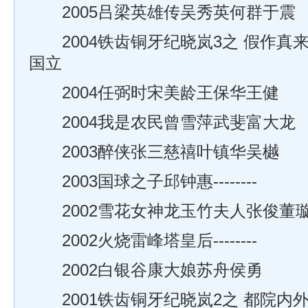
2005吕梁英雄传吴秀英何群于震
2004铁齿铜牙纪晓岚3之 假作真
国立
2004任弼时宋美龄王保华王健
2004我是农民曾雪萍武斐富大龙
2003醉侠张三慈禧叶镇华吴樾
2003国球之子邱钟惠--------
2002雪花女神龙玉竹夫人张俊董
2002火烧雷峰塔皇后--------
2002白银谷康大娘苏舟侯勇
2001铁齿铜牙纪晓岚2之 都院内