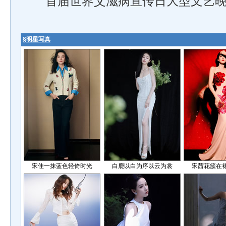
首届世界艾滋病宣传日大型文艺晚
§
明星写真
宋佳一抹蓝色轻倚时光
白鹿以白为序以云为裳
宋茜花簇在