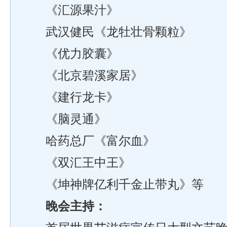
《汇源果汁》
武汉健民《龙牡壮骨颗粒》
《优力胶囊》
《北京碧溪家居》
《建行龙卡》
《脑灵通》
哈药总厂《富尔血》
《双汇王中王》
《坤神牌亿利千金止带丸》等
晚会主持：