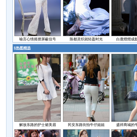
喻言心情摇摆屏蔽信号
陈都灵织就轻盈时光
白鹿熠熠成
§
热图精选
解放东路的护士裙美眉
民安东路街拍牛仔姐姐
盛祥商城的