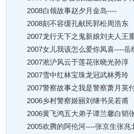
2008白领故事赵夕月金岛----
2008刻不容缓孔献民郭松周浩东
2007龙行天下之鬼新娘刘夫人王
2007女儿我该怎么爱你凤喜----岳
2007淞沪风云于莲花张晓光孙淳
2007雪中红林宝珠龙冠武林秀玲
2007警察故事之我是警察萧月英
2006乡村警察姬丽刘继书吴若甫
2006黄飞鸿五大弟子谭兰馨白韬
2005欢腾的阿伦河----张京生张兆