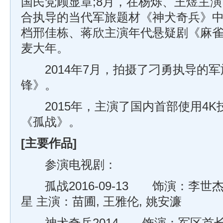
国民党顾显章;8月，在杨烁、王煜主
合执导的当代军旅题材《神犬奇兵》中
档邢佳栋、蒋欣主演年代悬疑剧《麻
麦大年。
2014年7月，拍摄了刁勇执导的军
锋》。
2015年，主演了国内首部使用4K
《孤战》。
[主要作品]
参演电视剧：
孤战2016-09-13 饰演：李世杰
星 主演：苗圃, 王雅伦, 姚安濂