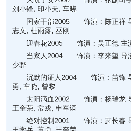
大院子女2006 饰演：张副司令 
刘小锋, 印小天, 车晓
国家干部2005 饰演：陈正祥 导
志文, 杜雨露, 巫刚
迎春花2005 饰演：吴正德 主演
当家人2004 饰演：李来望 导演
少骅
沉默的证人2004 饰演：苗锋 导
勇, 车晓, 曾黎
太阳滴血2002 饰演：杨瑞龙 导
王奎荣, 常戎, 申军谊
绝对控制2001 饰演：萧长春 导
王学兵, 董勇, 王奎荣