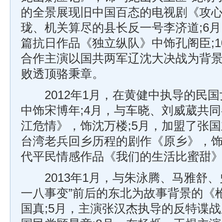
的全景展现旧中国百态的电视剧《攻
珑、机关算尽的县长反一号李济道;6
篇抗日作品《独立纵队》中饰孔阁臣;
合作主演以国共两军辽沈大决战为背
败透顶骆秉章。
2012年1月，在黄健中执导的民国
中饰宋博年;4月，与车晓、刘威葳共
江危情》，饰沈万楼;5月，加盟了张
台湾老兵回乡历程的剧作《原乡》，饰
代平民情感作品《我们的生活比蜜甜
2013年1月，与朱泳腾、马雅舒、
一八事变”前后的东北为故事背景的《
国真;5月，主演张汉杰执导的反特谍