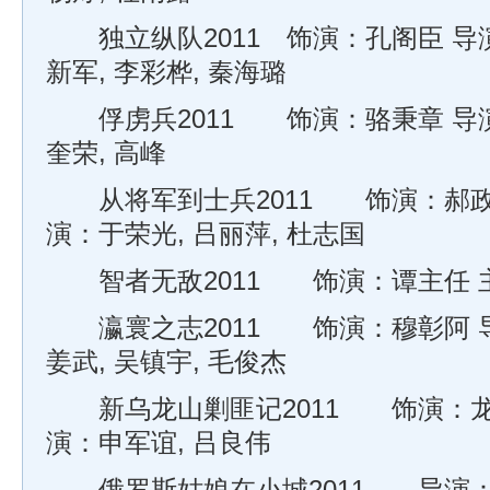
独立纵队2011 饰演：孔阁臣 导
新军, 李彩桦, 秦海璐
俘虏兵2011 饰演：骆秉章 导演
奎荣, 高峰
从将军到士兵2011 饰演：郝政委
演：于荣光, 吕丽萍, 杜志国
智者无敌2011 饰演：谭主任 主
瀛寰之志2011 饰演：穆彰阿 导
姜武, 吴镇宇, 毛俊杰
新乌龙山剿匪记2011 饰演：龙胡
演：申军谊, 吕良伟