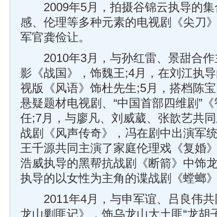
2009年5月，拍摄谷锦云执导的集
感、伦理等多种元素的电视剧《尖刀
军官龚俭让。
2010年3月，与孙红雷、景甜合作
影《战国》，饰魏王;4月，在刘江执
视版《风语》饰杜先生;5月，搭档陈
悬疑题材电视剧、“中国首部四维剧”
任;7月，与廖凡、刘威葳、张歆艺共
战剧《风声传奇》，冯在剧中出演军统
王千源共同主演了家庭伦理戏《复婚》
浩威执导的黑帮抗战剧《断箭》中饰龙
执导的以女性为主角的谍战剧《螳螂
2011年4月，与申军谊、吕良伟共
龙山剿匪记》，饰乌龙山大土匪“龙胡子