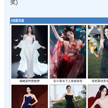
奖)
§
明星写真
姚晓棠怦然映梦
彭小苒水下人鱼姬造型
张碧晨绿意