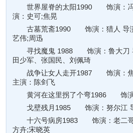
世界屋脊的太阳1990 饰演：冯宝
演：史可;焦晃
古墓荒斋1990 饰演：猎人 导演
艺伟;周迅
寻找魔鬼 1988 饰演：鲁大刀 
田少军、张国民、刘佩琦
战争让女人走开1987 饰演：焦
主演：陈剑飞
黄河在这里拐了个弯1986 饰
戈壁残月1985 饰演：努尔江 
十六号病房1983 饰演：老二哥 
方卉;宋晓英