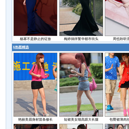
杨幂不是静止的绽放
梅婷徜徉繁华都市街头
周也聆听
§
热图精选
艳丽美眉身材苗条修长
短裙美女细高跟大长腿
包臀裙薄肉