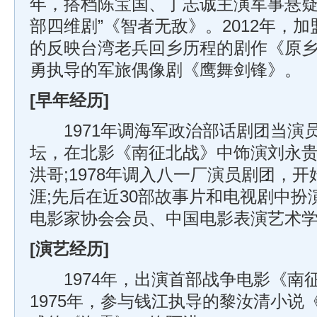
年，搭档陈宝国、丁志诚主演军事悬疑
部四维剧”《智者无敌》。2012年，
的反映台湾老兵回乡历程的剧作《原乡》
勇执导的军旅偶像剧《鹰舞剑锋》。
[早年经历]
1971年调海军政治部话剧团当演员
坛，在北影《南征北战》中饰演刘永
洪哥;1978年调入八一厂演员剧团，
涯;先后在近30部故事片和电视剧中
电影家协会会员、中国电影表演艺术
[演艺经历]
1974年，出演首部战争电影《南
1975年，参与钱江执导的黎汝清小说