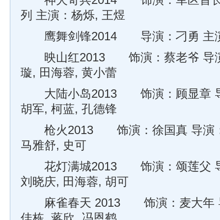
神犬奇兵2014 饰演：军区首长 
列 主演：杨烁, 王煜
鹰舞剑锋2014 导演：刁勇 主演
映山红2013 饰演：蔡老爷 导演
璇, 田海蓉, 黄小蕾
大陆小岛2013 饰演：顾显章 导
胡军, 柯蓝, 孔德锋
枪火2013 饰演：徐国真 导演：
马雅舒, 史可
花灯满城2013 饰演：颂莲父 导
刘晓庆, 田海蓉, 胡可
麻雀春天 2013 饰演：麦大年 
佳栋, 蒋欣, 冯恩鹤