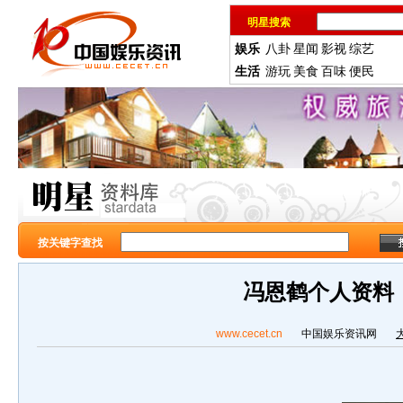
明星搜索
娱乐
八卦
星闻
影视
综艺
生活
游玩
美食
百味
便民
按关键字查找
冯恩鹤个人资料
www.cecet.cn
中国娱乐资讯网