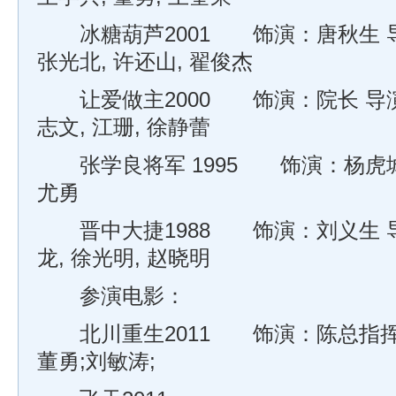
冰糖葫芦2001 饰演：唐秋生 导
张光北, 许还山, 翟俊杰
让爱做主2000 饰演：院长 导演
志文, 江珊, 徐静蕾
张学良将军 1995 饰演：杨虎城
尤勇
晋中大捷1988 饰演：刘义生 导
龙, 徐光明, 赵晓明
参演电影：
北川重生2011 饰演：陈总指挥 
董勇;刘敏涛;