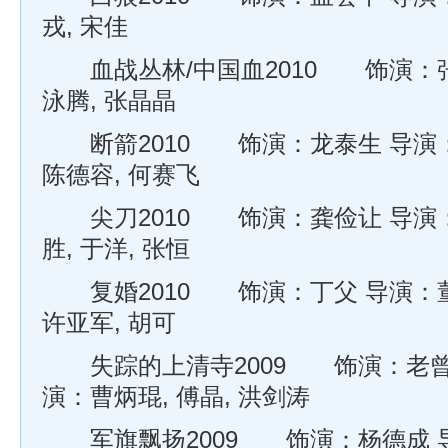
戎, 宋佳
血战丛林/中国血2010 饰演：张
泳腾, 张晶晶
断箭2010 饰演：龙泰生 导演：
陈德容, 何赛飞
尖刀2010 饰演：龚俭让 导演：
胜, 于洋, 张恒
复婚2010 饰演：丁父 导演：董
许亚军, 胡可
失踪的上清寺2009 饰演：老曾 
演：曹炳琨, 傅晶, 洪剑涛
军旗飘扬2009 饰演：杨德成 导