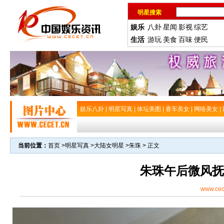
明星搜索
娱乐
八卦
星闻
影视
综艺
生活
游玩
美食
百味
便民
娱乐八卦
|
明星写真
|
体坛美图
|
香车美女
|
网络美女
|
当前位置：
首页
>
明星写真
>
大陆女明星
>
朱珠
> 正文
朱珠午后微风抚
www.cec