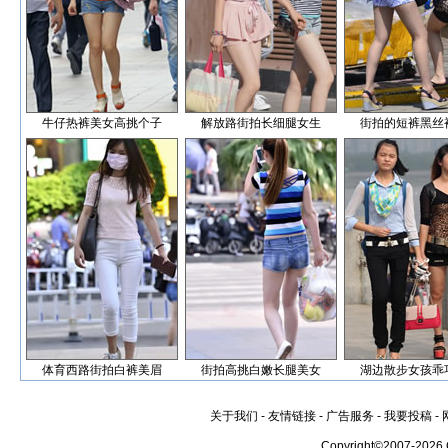
牛仔热裤美女高挑个子
解放路街拍长细腿女生
街拍的短裤黑丝
体育西路街拍白裤美眉
街拍高挑白嫩长腿美女
湖边散步女孩乖
关于我们
-
友情链接
-
广告服务
-
我要投稿
-
Copyright©2007-2026