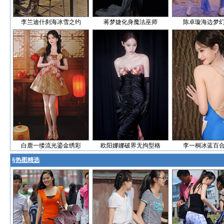
李兰迪什刹海冰雪之约
蒋梦婕化身魔法巫师
陈卓璇海边梦
白鹿一缕流光鎏金绣彩
欧阳娜娜破界无拘型格
李一桐冰蓝百
§
热图精选