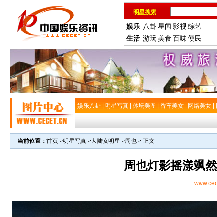
明星搜索
娱乐
八卦
星闻
影视
综艺
生活
游玩
美食
百味
便民
娱乐八卦
|
明星写真
|
体坛美图
|
香车美女
|
网络美女
|
当前位置：
首页
>
明星写真
>
大陆女明星
>
周也
> 正文
周也灯影摇漾飒然
www.cec