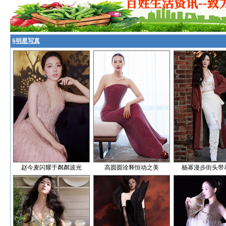
§
明星写真
赵今麦闪耀于粼粼波光
高圆圆诠释恒动之美
杨幂漫步街头带