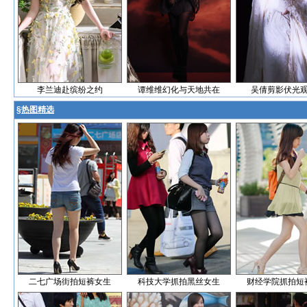
李兰迪赴缤纷之约
谭维维幻化与天地共在
吴倩剪影伏光
§
热图精选
二七广场街拍短裤女生
科技大学抓拍黑丝女生
财经学院抓拍短