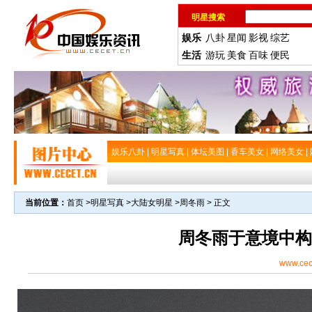
明星搜索
娱乐
八卦
星闻
影视
综艺
生活
游玩
美食
百味
便民
娱乐八卦
|
明星写真
|
体坛美图
|
香车美女
|
网络美女
|
当前位置：
首页
>
明星写真
>
大陆女明星
>
周冬雨
> 正文
周冬雨于意境中构
www.cec