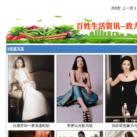
共8页: 上一页 
§
明星写真
白鹿芳华一梦浪漫时刻
李梦以光影为笔
刘亦菲想象力