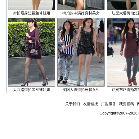
街拍紧身短裙丝袜姐姐
街拍的丰满好身材美女
红星大道街拍短
太白路街拍黑丝袜姐姐
汉阳大道街拍长腿女生
迎宾东路街拍灰
关于我们
-
友情链接
-
广告服务
-
我要投稿
-
Copyright©2007-2026