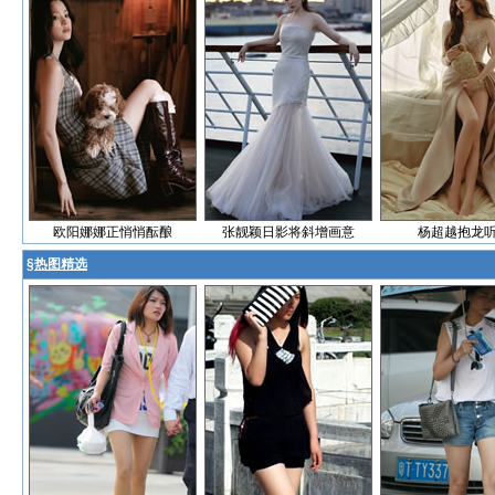
欧阳娜娜正悄悄酝酿
张靓颖日影将斜增画意
杨超越抱龙
§
热图精选