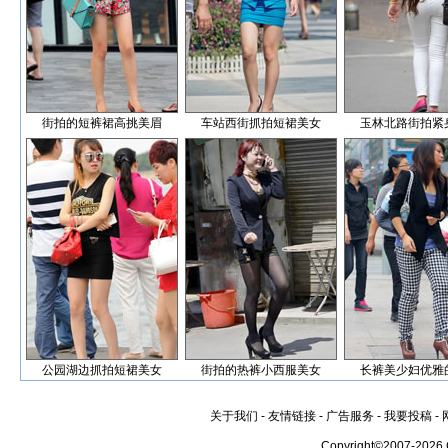
街拍的短裤裙高挑美眉
车站西街抓拍短裙美女
玉林北路街拍紧
公园湖边抓拍短裙美女
街拍的热裤小西服美女
长裤美少妇优雅
关于我们
-
友情链接
-
广告服务
-
我要投稿
-
Copyright©2007-2026