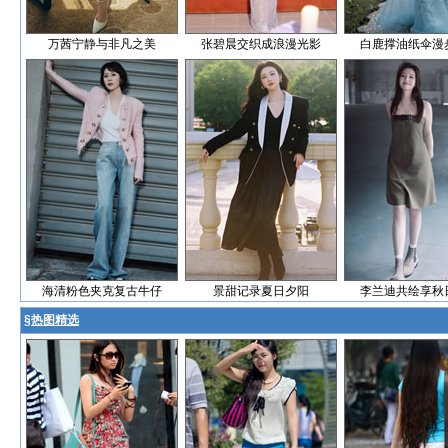
万茜宁静与非凡之美
张碧晨交织成浪漫光影
白鹿撑油纸伞漫
海清粉色夹克复古牛仔
景甜记录夏日夕阳
李兰迪共绘享秋
§
热图精选