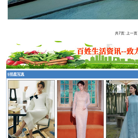
共7页: 上一页
§
明星写真