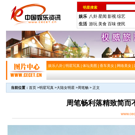
明星搜索
娱乐
八卦
星闻
影视
综艺
生活
游玩
美食
百味
便民
娱乐八卦
|
明星写真
|
体坛美图
|
香车美女
|
网络美女
|
当前位置：
首页
>
明星写真
>
大陆女明星
>
周笔畅
> 正文
周笔畅利落精致简而
www.cec