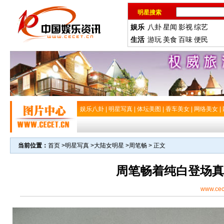
明星搜索
娱乐
八卦
星闻
影视
综艺
生活
游玩
美食
百味
便民
娱乐八卦
|
明星写真
|
体坛美图
|
香车美女
|
网络美女
|
当前位置：
首页
>
明星写真
>
大陆女明星
>
周笔畅
> 正文
周笔畅着纯白登场真
www.cec