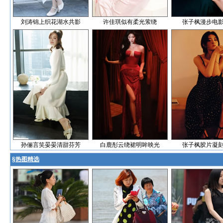
刘涛锦上织花湖水共影
许佳琪似有柔光萦绕
张子枫漫步电
孙俪言笑晏晏清甜芬芳
白鹿彤云绕裙明眸映光
张子枫胶片凝
§
热图精选