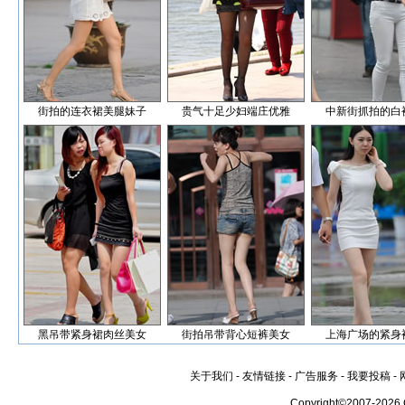
街拍的连衣裙美腿妹子
贵气十足少妇端庄优雅
中新街抓拍的白
黑吊带紧身裙肉丝美女
街拍吊带背心短裤美女
上海广场的紧身
关于我们
-
友情链接
-
广告服务
-
我要投稿
-
Copyright©2007-2026