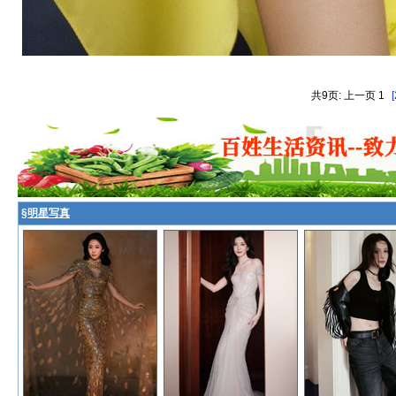
共9页: 上一页 1
[
§
明星写真