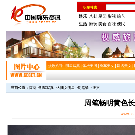
明星搜索
娱乐
八卦
星闻
影视
综艺
生活
游玩
美食
百味
便民
娱乐八卦
|
明星写真
|
体坛美图
|
香车美女
|
网络美女
|
当前位置：
首页
>
明星写真
>
大陆女明星
>
周笔畅
> 正文
周笔畅明黄色长
www.cec