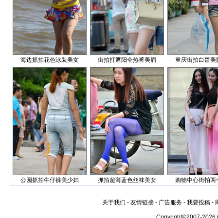
海边抓拍花色泳装美女
街拍打遮阳伞热裤美眉
重庆街拍白皙美
公园抓拍牛仔裤美少妇
抓拍超薄蓝色丝袜美女
购物中心街拍两
关于我们
-
友情链接
-
广告服务
-
我要投稿
-
Copyright©2007-2026