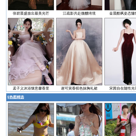
张碧晨盛放出最美光芒
江疏影共赴微醺绮境
金晨酷飒姿态慵
孟子义沐浴惬意馨香里
谢可寅香槟色抹胸礼裙
宋茜自在随性光
§
热图精选