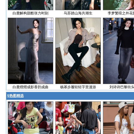
白鹿解构甜酷张力时刻
马苏踏山海共潮生
李梦繁喧之外花
白鹿熠熠成影香韵成曲
杨幂步履轻轻字里漫游
刘诗诗巴黎街
§
热图精选