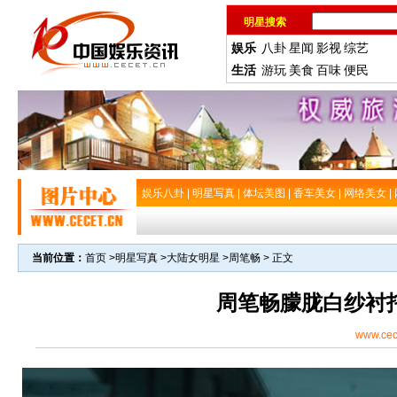
明星搜索
娱乐
八卦
星闻
影视
综艺
生活
游玩
美食
百味
便民
娱乐八卦
|
明星写真
|
体坛美图
|
香车美女
|
网络美女
|
当前位置：
首页
>
明星写真
>
大陆女明星
>
周笔畅
> 正文
周笔畅朦胧白纱衬
www.cec