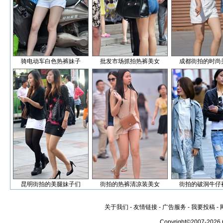
骑电动车白色热裤妹子
批发市场抓拍热裤美女
成都街拍的时尚
昆明街拍的美腿妹子们
街拍的热裤清凉装美女
街拍的破洞牛仔
关于我们
-
友情链接
-
广告服务
-
我要投稿
-
Copyright©2007-2026