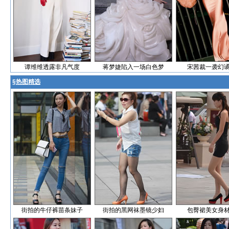
谭维维透露非凡气度
蒋梦婕陷入一场白色梦
宋茜裁一袭幻
§
热图精选
街拍的牛仔裤苗条妹子
街拍的黑网袜墨镜少妇
包臀裙美女身