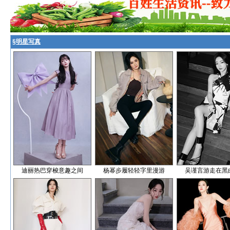
§
明星写真
迪丽热巴穿梭意趣之间
杨幂步履轻轻字里漫游
吴谨言游走在黑