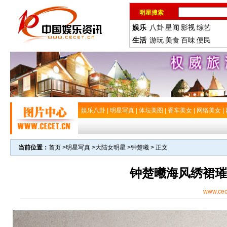
明星搜索
娱乐
八卦
星闻
影视
综艺
生活
游玩
美食
百味
便民
娱乐八卦
|
明星写真
|
体坛美图
|
香车美女
|
网络美女
|
当前位置：
首页
>
明星写真
>
大陆女明星
>
钟楚曦
> 正文
钟楚曦海风绣裙璀
www.cec