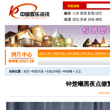
明星搜索
娱乐
八卦
星闻
影视
综艺
生活
游玩
美食
百味
便民
娱乐八卦
|
明星写真
|
体坛美图
|
香车美女
|
网络美女
|
当前位置：
首页
>
明星写真
>
大陆女明星
>
钟楚曦
> 正文
钟楚曦黑夜点缀
www.cec