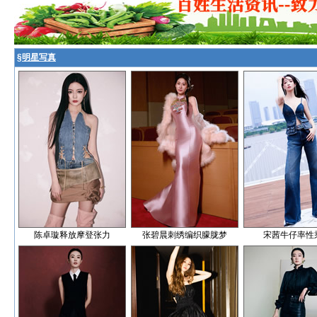
§
明星写真
陈卓璇释放摩登张力
张碧晨刺绣编织朦胧梦
宋茜牛仔率性