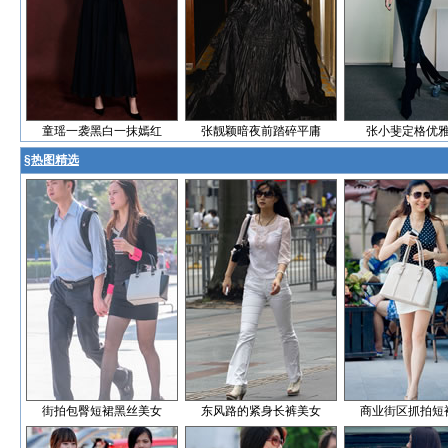
童瑶一袭黑白一抹嫣红
张靓颖暗夜前踏碎平庸
张小斐定格优
§
热图精选
街拍包臀短裙黑丝美女
东风路的紧身长裤美女
商业街区抓拍短