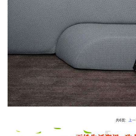
共6页:
上一