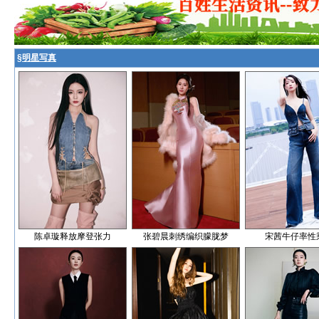
§
明星写真
陈卓璇释放摩登张力
张碧晨刺绣编织朦胧梦
宋茜牛仔率性