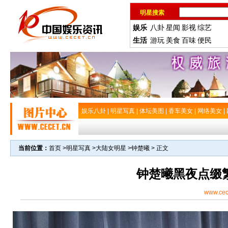
明星搜索
娱乐
八卦
星闻
影视
综艺
生活
游玩
美食
百味
便民
娱乐八卦
|
明星写真
|
体坛美图
|
香车美女
|
网络美女
|
当前位置：
首页
>
明星写真
>
大陆女明星
>
钟楚曦
> 正文
钟楚曦黑夜点缀
www.cec