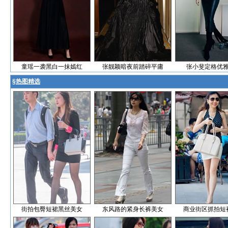
童瑶一袭黑白一抹嫣红
张靓颖暗夜前踏碎平庸
张小斐定格优
§
热图精选
街拍包臀短裙黑丝美女
东风路的紧身长裤美女
商业街区抓拍短