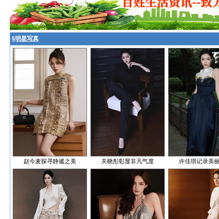
§
明星写真
赵今麦探寻静谧之美
关晓彤彰显非凡气度
许佳琪记录美