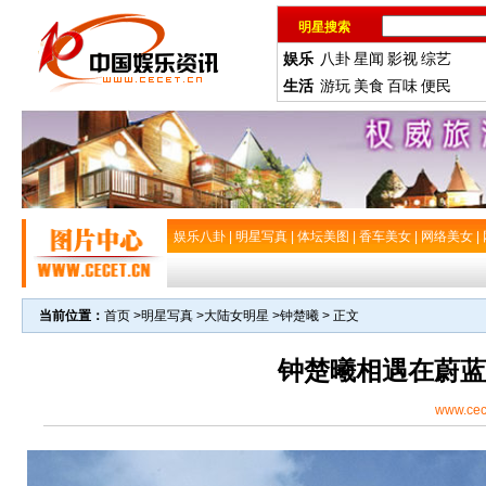
明星搜索
娱乐
八卦
星闻
影视
综艺
生活
游玩
美食
百味
便民
娱乐八卦
|
明星写真
|
体坛美图
|
香车美女
|
网络美女
|
当前位置：
首页
>
明星写真
>
大陆女明星
>
钟楚曦
> 正文
钟楚曦相遇在蔚蓝
www.cec