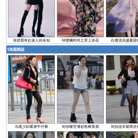
张碧晨奔赴迷人的未知
钟楚曦时尚之景上添花
白鹿流光盛夏甜
§
热图精选
马尾少妇紧身牛仔裤
街拍镂空薄衫热裤美眉
街拍连衣裙黑丝