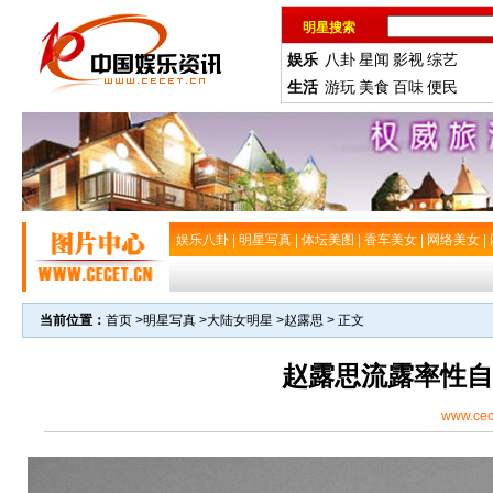
明星搜索
娱乐
八卦
星闻
影视
综艺
生活
游玩
美食
百味
便民
娱乐八卦
|
明星写真
|
体坛美图
|
香车美女
|
网络美女
|
当前位置：
首页
>
明星写真
>
大陆女明星
>
赵露思
> 正文
赵露思流露率性自
www.cec