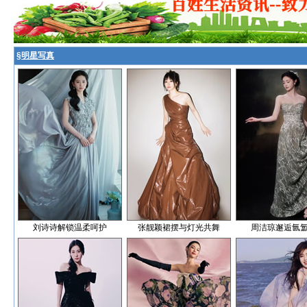
§
明星写真
刘诗诗解锁温柔呵护
张靓颖裙摆与灯光共舞
周洁琼邂逅氤