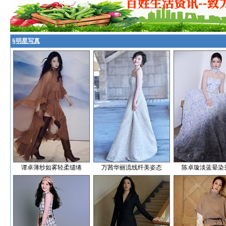
§
明星写真
谭卓薄纱如雾轻柔缱绻
万茜华丽流线纤美姿态
陈卓璇淡蓝晕染