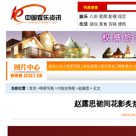
明星搜索
娱乐
八卦
星闻
影视
综艺
生活
游玩
美食
百味
便民
娱乐八卦
|
明星写真
|
体坛美图
|
香车美女
|
网络美女
|
当前位置：
首页
>
明星写真
>
大陆女明星
>
赵露思
> 正文
赵露思裙间花影炙
www.cec