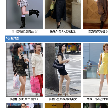
周洁琼随性甜酷出街
朱珠午后向优雅出发
秦海璐沉浸暖
§
热图精选
街拍低胸短裙白皙妹子
街拍S型曲线身材美女
华泰广场街拍白