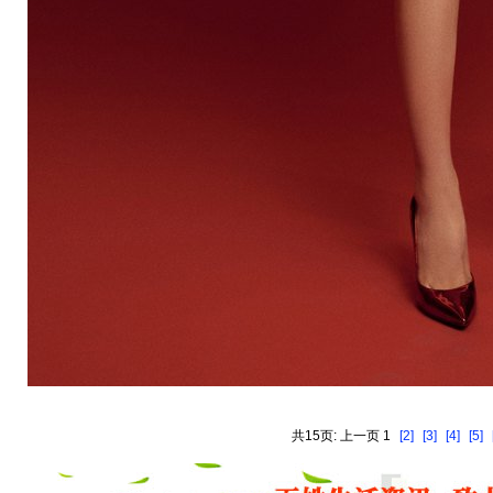
共15页: 上一页 1
[2]
[3]
[4]
[5]