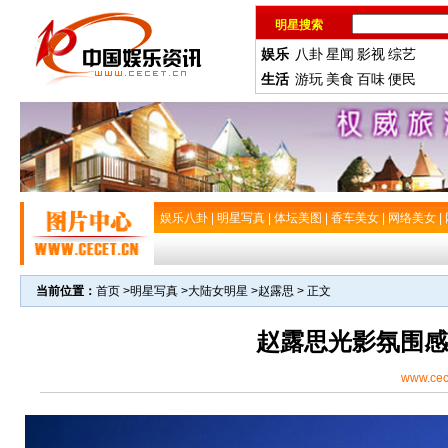
明星搜索
娱乐
八卦
星闻
影视
综艺
生活
游玩
美食
百味
便民
娱乐八卦
|
明星写真
|
体坛美图
|
香车美女
|
网络美女
|
当前位置：
首页
>
明星写真
>
大陆女明星
>
赵露思
> 正文
赵露思光影氛围感
www.cec