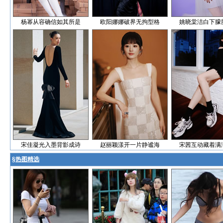
杨幂从容确信如其所是
欧阳娜娜破界无拘型格
姚晓棠洁白下朦
宋佳凝光入墨背影成诗
赵丽颖漾开一片静谧海
宋茜互动藏着满
§
热图精选