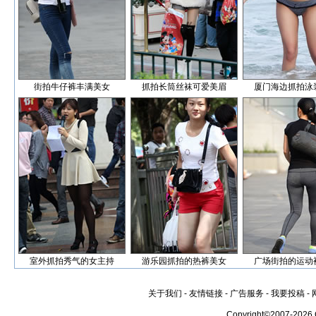
街拍牛仔裤丰满美女
抓拍长筒丝袜可爱美眉
厦门海边抓拍泳
室外抓拍秀气的女主持
游乐园抓拍的热裤美女
广场街拍的运动
关于我们
-
友情链接
-
广告服务
-
我要投稿
-
Copyright©2007-2026