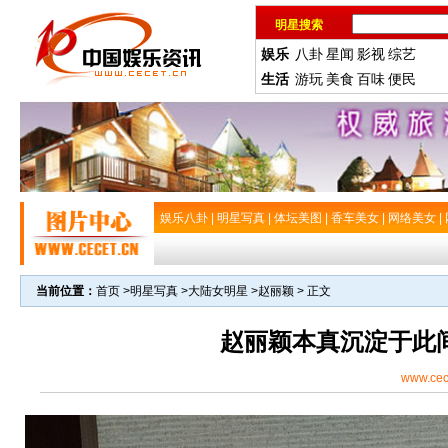
明星搜索
娱乐
八卦
星闻
影视
综艺
生活
游玩
美食
百味
便民
娱乐八卦
|
明星写真
|
体坛美图
|
香车美女
|
网络美女
|
当前位置：
首页
>
明星写真
>
大陆女明星
>
赵丽颖
> 正文
赵丽颖本真沉淀于此
www.cec