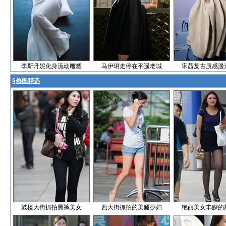
李斯丹妮化身流动雕塑
马伊琍走停在平遥老城
宋茜复古质感漫
§
热图精选
鼓楼大街抓拍黑裤美女
西大街抓拍的美腿少妇
艳丽美女丰腴的