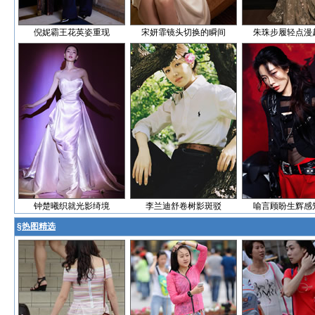
倪妮霸王花英姿重现
宋妍霏镜头切换的瞬间
朱珠步履轻点漫
钟楚曦织就光影绮境
李兰迪舒卷树影斑驳
喻言顾盼生辉感
§
热图精选