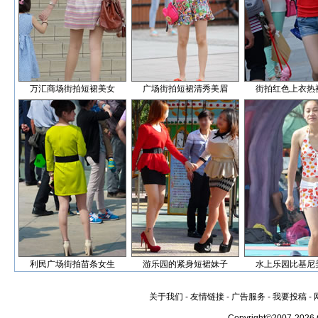
万汇商场街拍短裙美女
广场街拍短裙清秀美眉
街拍红色上衣热
利民广场街拍苗条女生
游乐园的紧身短裙妹子
水上乐园比基尼
关于我们
-
友情链接
-
广告服务
-
我要投稿
-