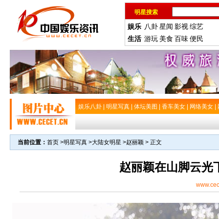
明星搜索
娱乐
八卦
星闻
影视
综艺
生活
游玩
美食
百味
便民
娱乐八卦
|
明星写真
|
体坛美图
|
香车美女
|
网络美女
|
当前位置：
首页
>
明星写真
>
大陆女明星
>
赵丽颖
> 正文
赵丽颖在山脚云光
www.cec