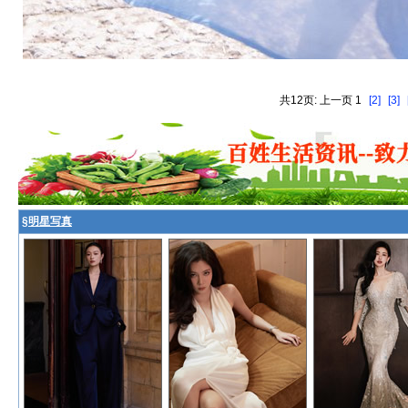
共12页: 上一页 1
[2]
[3]
§
明星写真