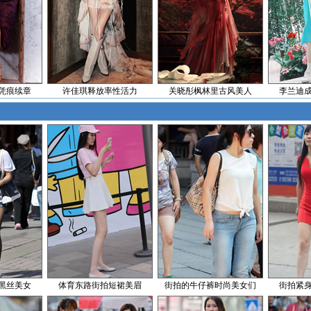
凭痕续章
许佳琪释放率性活力
关晓彤枫林里古风美人
李兰迪
黑丝美女
体育东路街拍短裙美眉
街拍的牛仔裤时尚美女们
街拍紧