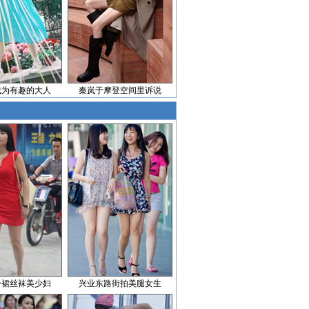
成为有趣的大人
秦岚于摩登空间里诉说
身裙丝袜美少妇
兴业东路街拍美腿女生