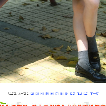
共12页: 上一页 1
[2]
[3]
[4]
[5]
[6]
[7]
[8]
[9]
[10]
[11]
[12]
下一页