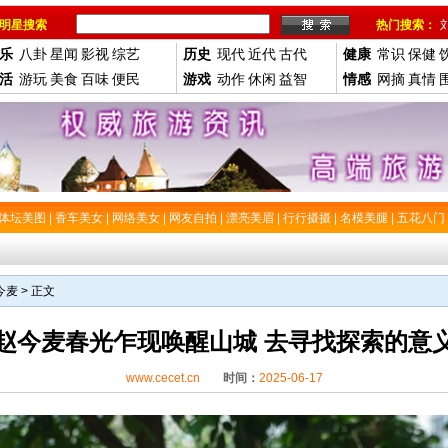
明星搜索
热门搜索：
乐
八卦
星闻
影视
综艺
历史
现代
近代
古代
健康
常识
保健
活
游玩
美食
百味
便民
游戏
动作
休闲
益智
情感
网摘
真情
体坛美图
|
香车美女
|
网络美女
|
网友自拍
|
漂亮美眉
|
行行摄摄
|
名模美腿
|
五花八门
今麦
> 正文
赵今麦春光乍现唤醒山城 去寻找探索的意
www.cecet.cn
时间：
2025-06-17