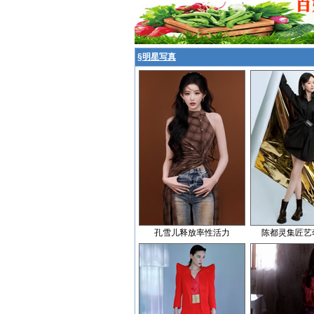
§
明星写真
孔雪儿释放率性活力
陈都灵集匠艺