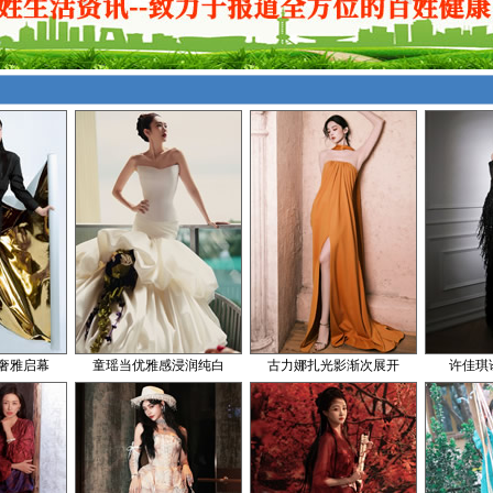
奢雅启幕
童瑶当优雅感浸润纯白
古力娜扎光影渐次展开
许佳琪