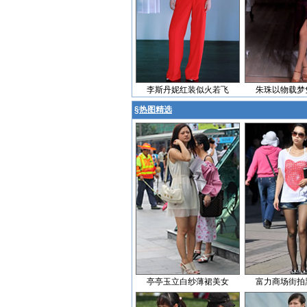
李斯丹妮红装似火若飞
朱珠以物载梦
§
热图精选
亭亭玉立白纱薄裙美女
富力商场街拍