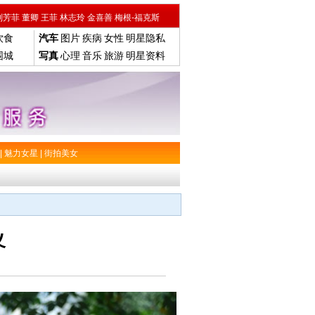
刘芳菲
董卿
王菲
林志玲
金喜善
梅根-福克斯
饮食
汽车
图片
疾病
女性
明星隐私
围城
写真
心理
音乐
旅游
明星资料
|
魅力女星
|
街拍美女
义