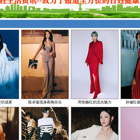
交织成雾
陈卓璇现身夜晚街头
周笔畅红韵流光魅力
孙俪红