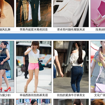
随风乱舞
李斯丹妮星河蓦然回首
谭卓简约随性耀眼风采
段奥娟
白腿少妇
幸福西路街拍热裤美眉
街拍的紧身牛仔裤美女
文化广