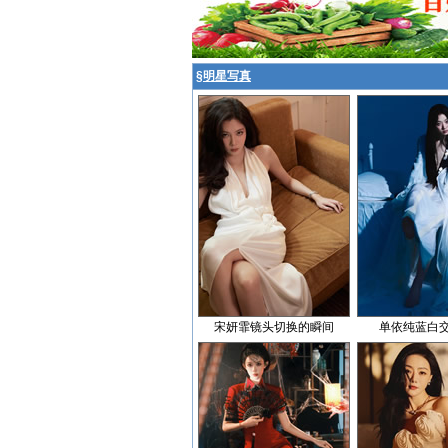
§
明星写真
宋妍霏镜头切换的瞬间
单依纯蓝白