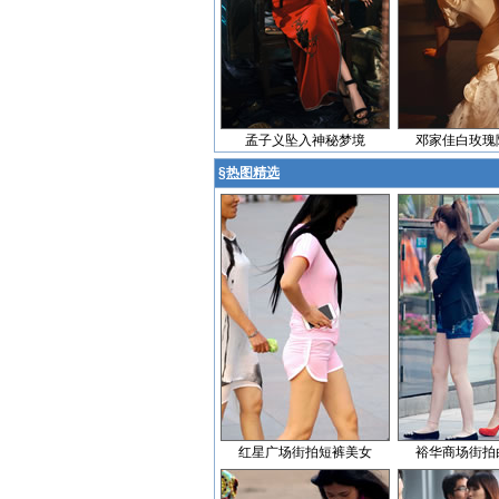
孟子义坠入神秘梦境
邓家佳白玫瑰
§
热图精选
红星广场街拍短裤美女
裕华商场街拍