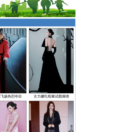
裙飞扬热烈夺目
古力娜扎暗棘试图缠绕