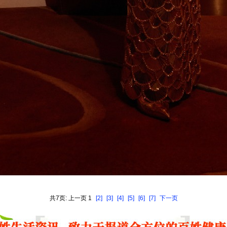
共7页: 上一页 1
[2]
[3]
[4]
[5]
[6]
[7]
下一页