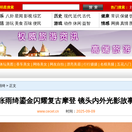
明星搜索
热门搜索：
乐
八卦
星闻
影视
综艺
历史
现代
近代
古代
健康
常识
保健
活
游玩
美食
百味
便民
游戏
动作
休闲
益智
情感
网摘
真情
体坛美图
|
香车美女
|
网络美女
|
网友自拍
|
漂亮美眉
|
行行摄摄
|
名模美腿
|
五花八门
雨绮
> 正文
张雨绮鎏金闪耀复古摩登 镜头内外光影故
www.cecet.cn
时间：
2025-09-09