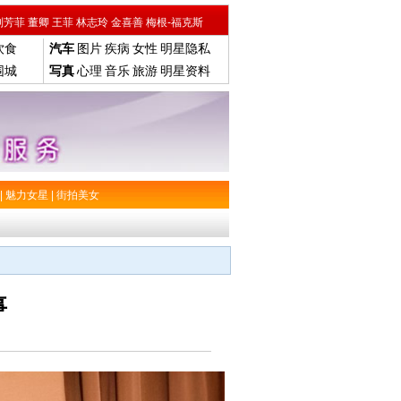
刘芳菲
董卿
王菲
林志玲
金喜善
梅根-福克斯
饮食
汽车
图片
疾病
女性
明星隐私
围城
写真
心理
音乐
旅游
明星资料
|
魅力女星
|
街拍美女
事