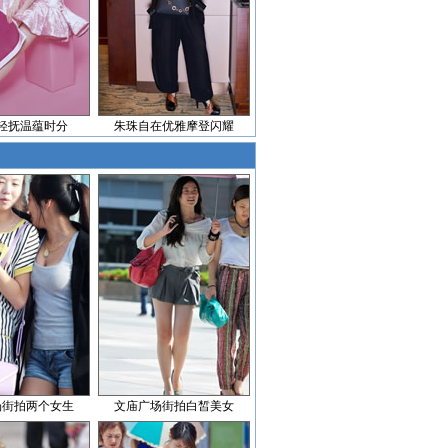
轻抚温蕴时分
朱珠自在优雅摩登闪耀
场街拍两个女生
文庙广场街拍白皙美女