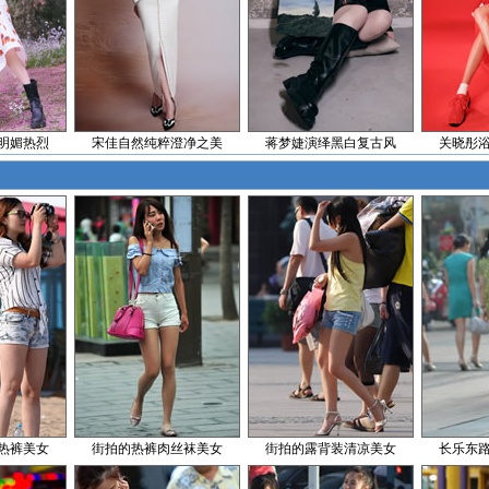
明媚热烈
宋佳自然纯粹澄净之美
蒋梦婕演绎黑白复古风
关晓彤
热裤美女
街拍的热裤肉丝袜美女
街拍的露背装清凉美女
长乐东