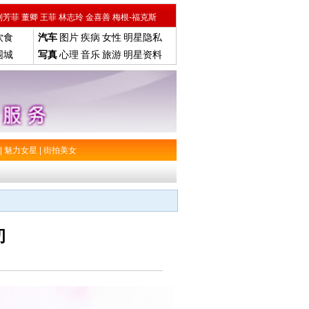
刘芳菲
董卿
王菲
林志玲
金喜善
梅根-福克斯
饮食
汽车
图片
疾病
女性
明星隐私
围城
写真
心理
音乐
旅游
明星资料
|
魅力女星
|
街拍美女
初