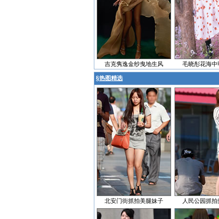
吉克隽逸金纱曳地生风
毛晓彤花海中
§
热图精选
北安门街抓拍美腿妹子
人民公园抓拍