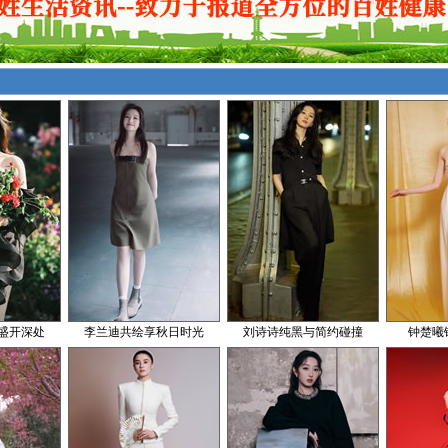
盛开深处
李兰迪共绘享秋日时光
刘诗诗纯黑与简约碰撞
钟楚曦