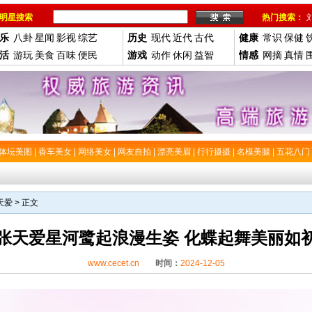
明星搜索
热门搜索：
乐
八卦
星闻
影视
综艺
历史
现代
近代
古代
健康
常识
保健
活
游玩
美食
百味
便民
游戏
动作
休闲
益智
情感
网摘
真情
体坛美图
|
香车美女
|
网络美女
|
网友自拍
|
漂亮美眉
|
行行摄摄
|
名模美腿
|
五花八门
天爱
> 正文
张天爱星河鹭起浪漫生姿 化蝶起舞美丽如
www.cecet.cn
时间：
2024-12-05