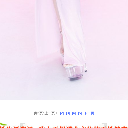
共5页: 上一页 1
[2]
[3]
[4]
[5]
下一页