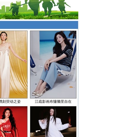
镌刻荧动之姿
江疏影画布慵懒里自在