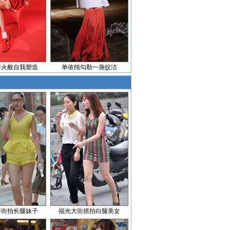
浴火般自我塑造
单依纯勾勒一身皎洁
路街拍长腿妹子
福光大街抓拍白腿美女