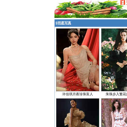
§
明星写真
许佳琪月夜珍珠富人
朱珠步入繁花