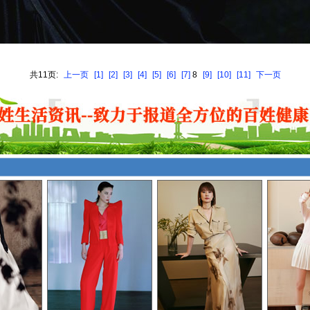
共11页:
上一页
[1]
[2]
[3]
[4]
[5]
[6]
[7]
8
[9]
[10]
[11]
下一页