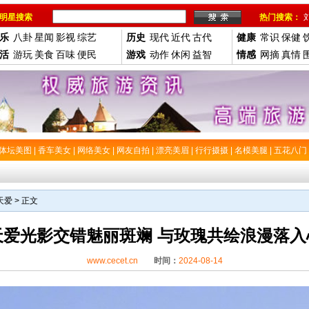
明星搜索
热门搜索：
乐
八卦
星闻
影视
综艺
历史
现代
近代
古代
健康
常识
保健
活
游玩
美食
百味
便民
游戏
动作
休闲
益智
情感
网摘
真情
体坛美图
|
香车美女
|
网络美女
|
网友自拍
|
漂亮美眉
|
行行摄摄
|
名模美腿
|
五花八门
天爱
> 正文
天爱光影交错魅丽斑斓 与玫瑰共绘浪漫落入
www.cecet.cn
时间：
2024-08-14