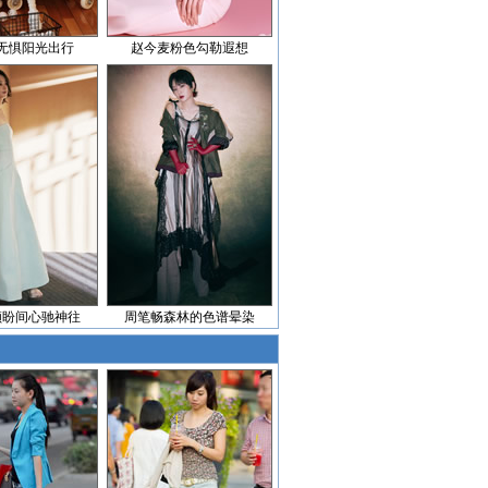
无惧阳光出行
赵今麦粉色勾勒遐想
顾盼间心驰神往
周笔畅森林的色谱晕染