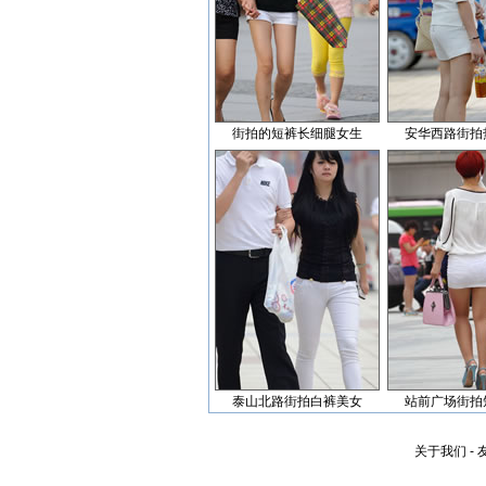
街拍的短裤长细腿女生
安华西路街拍
泰山北路街拍白裤美女
站前广场街拍
关于我们
-