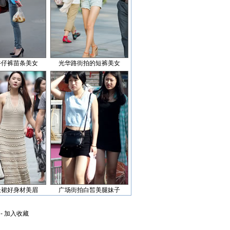
牛仔裤苗条美女
光华路街拍的短裤美女
长裙好身材美眉
广场街拍白皙美腿妹子
-
加入收藏