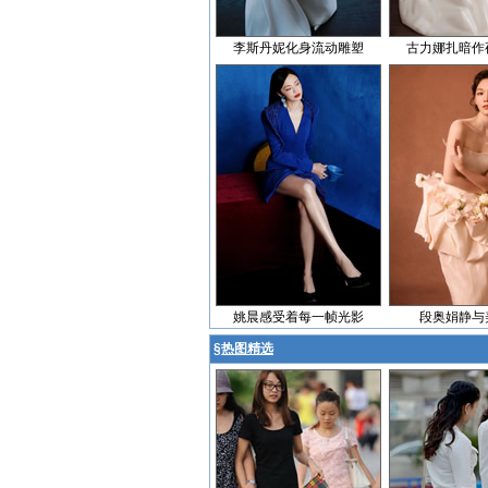
李斯丹妮化身流动雕塑
古力娜扎暗作
姚晨感受着每一帧光影
段奥娟静与
§
热图精选