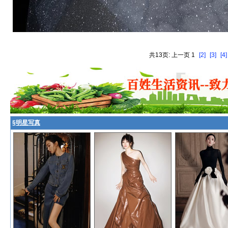
共13页: 上一页 1
[2]
[3]
[4]
§
明星写真