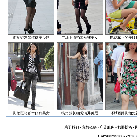
街拍短发黑丝袜美少妇
广场上街拍黑丝袜美女
电动车上的美腿
街拍斑马衫牛仔裤美女
街拍的长细腿清秀美眉
环城西路街拍短
关于我们
-
友情链接
-
广告服务
-
我要投稿
-
Copyright©2007-2026