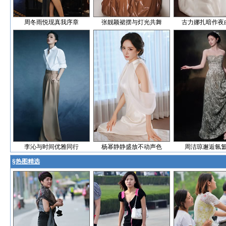
周冬雨悦现真我序章
张靓颖裙摆与灯光共舞
古力娜扎暗作夜
李沁与时间优雅同行
杨幂静静盛放不动声色
周洁琼邂逅氤
§
热图精选