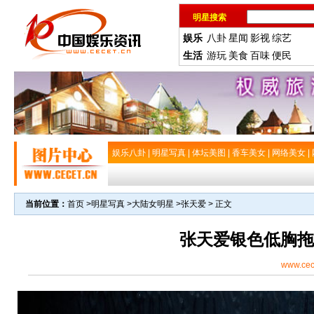
明星搜索
娱乐
八卦
星闻
影视
综艺
生活
游玩
美食
百味
便民
娱乐八卦
|
明星写真
|
体坛美图
|
香车美女
|
网络美女
|
当前位置：
首页
>
明星写真
>
大陆女明星
>
张天爱
> 正文
张天爱银色低胸拖
www.cec