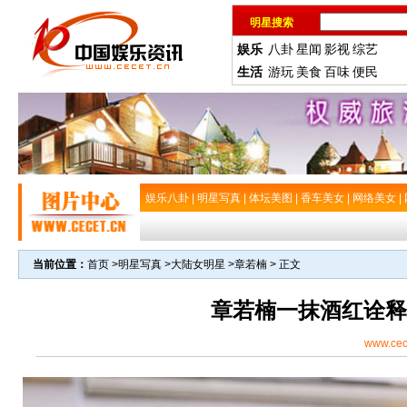
明星搜索
娱乐
八卦
星闻
影视
综艺
生活
游玩
美食
百味
便民
娱乐八卦
|
明星写真
|
体坛美图
|
香车美女
|
网络美女
|
当前位置：
首页
>
明星写真
>
大陆女明星
>
章若楠
> 正文
章若楠一抹酒红诠释
www.cec