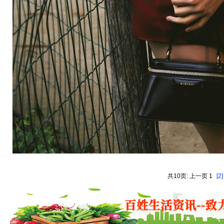
共10页: 上一页 1
[2]