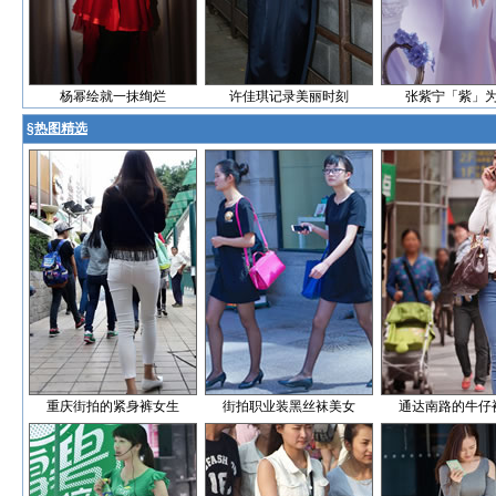
杨幂绘就一抹绚烂
许佳琪记录美丽时刻
张紫宁「紫」
§
热图精选
重庆街拍的紧身裤女生
街拍职业装黑丝袜美女
通达南路的牛仔