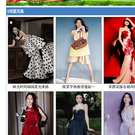
§
明星写真
林允时间铺就星光来路
陈昊宇画卷澄澈如一
宋茜花簇在裙间