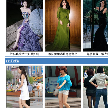
许佳琪绽放中如梦如幻
欧阳娜娜尽显恣意舒然
赵丽颖裁一缎夜
§
热图精选