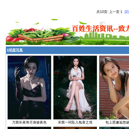
共10页: 上一页 1
[2]
§
明星写真
万茜长夜将尽身披夜色
宋茜一同坠入氛香之境
包上恩邂逅悠