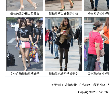
街拍的吊带裙白皙美女
街拍热裤白嫩美腿少妇
植物园抓拍牛仔
文化广场街拍热裤妹子
街拍黑色透明丝裤美女
公交车站的牛仔
关于我们
-
友情链接
-
广告服务
-
我要投稿
-
Copyright©2007-2026