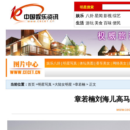
明星搜索
娱乐
八卦
星闻
影视
综艺
生活
游玩
美食
百味
便民
娱乐八卦
|
明星写真
|
体坛美图
|
香车美女
|
网络美女
|
当前位置：
首页
>
明星写真
>
大陆女明星
>
章若楠
> 正文
章若楠刘海儿高马
www.cec